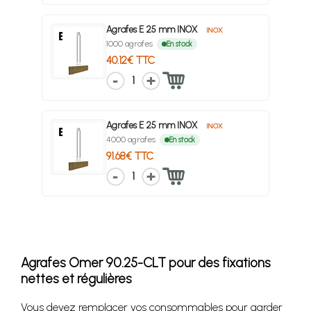
Agrafes E 25 mm INOX
INOX
1000 agrafes
En stock
40.12€ TTC
1
Agrafes E 25 mm INOX
INOX
4000 agrafes
En stock
91.68€ TTC
1
Agrafes Omer 90.25-CLT pour des fixations
nettes et régulières
Vous devez remplacer vos consommables pour garder