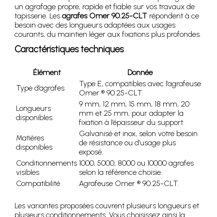
un agrafage propre, rapide et fiable sur vos travaux de
tapisserie. Les
agrafes Omer 90.25-CLT
répondent à ce
besoin avec des longueurs adaptées aux usages
courants, du maintien léger aux fixations plus profondes.
Caractéristiques techniques
Élément
Donnée
Type E, compatibles avec l’agrafeuse
Type d’agrafes
Omer ® 90.25-CLT.
9 mm, 12 mm, 15 mm, 18 mm, 20
Longueurs
mm et 25 mm, pour adapter la
disponibles
fixation à l’épaisseur du support.
Galvanisé et inox, selon votre besoin
Matières
de résistance ou d’usage plus
disponibles
exposé.
Conditionnements
1000, 5000, 8000 ou 10000 agrafes
visibles
selon la référence choisie.
Compatibilité
Agrafeuse Omer ® 90.25-CLT.
Les variantes proposées couvrent plusieurs longueurs et
plusieurs conditionnements. Vous choisissez ainsi la