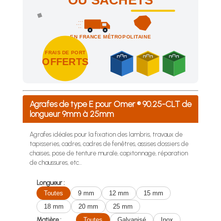
OU SACHETS
EN FRANCE MÉTROPOLITAINE
FRAIS DE PORT
OFFERTS
Achetez 4 sachets ou boîtes d'agrafes ou de pointes et nous 
Agrafes de type E pour Omer ® 90.25-CLT de
longueur 9mm à 25mm
Agrafes idéales pour la fixation des lambris, travaux de
tapisseries, cadres, cadres de fenêtres, assises dossiers de
chaises, pose de tenture murale, capitonnage, réparation
de chaussures, etc...
Longueur :
Toutes
9 mm
12 mm
15 mm
18 mm
20 mm
25 mm
Matière :
Toutes
Galvanisé
Inox