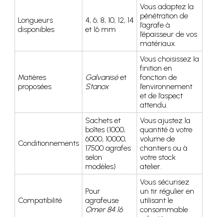
Vous adaptez la
pénétration de
Longueurs
4, 6, 8, 10, 12, 14
l’agrafe à
disponibles
et 16 mm
l’épaisseur de vos
matériaux.
Vous choisissez la
finition en
Matières
Galvanisé
et
fonction de
proposées
Stanox
l’environnement
et de l’aspect
attendu.
Sachets et
Vous ajustez la
boîtes (1000,
quantité à votre
6000, 10000,
volume de
Conditionnements
17500 agrafes
chantiers ou à
selon
votre stock
modèles)
atelier.
Vous sécurisez
Pour
un tir régulier en
Compatibilité
agrafeuse
utilisant le
Omer 84.16
consommable