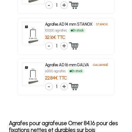
1
Agrafes AD 14 mm STANOX
STANOX
10000 agrafes
En stock
32.16€ TTC
1
Agrafes AD 16 mm GALVA
GALVANISÉ
6000 agrafes
En stock
22.84€ TTC
1
Agrafes pour agrafeuse Omer 84.16 pour des
fixations nettes et durables sur bois