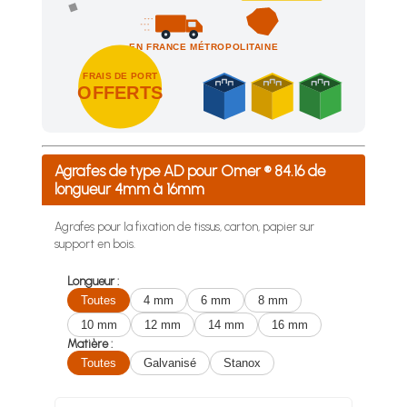
EN FRANCE MÉTROPOLITAINE
FRAIS DE PORT
OFFERTS
Achetez 4 sachets ou boîtes d'agrafes ou de pointes et nous 
Agrafes de type AD pour Omer ® 84.16 de
longueur 4mm à 16mm
Agrafes pour la fixation de tissus, carton, papier sur
support en bois.
Longueur :
Toutes
4 mm
6 mm
8 mm
10 mm
12 mm
14 mm
16 mm
Matière :
Toutes
Galvanisé
Stanox