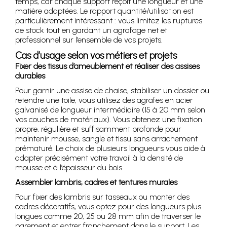
temps, car chaque support reçoit une longueur et une
matière adaptées. Le rapport quantité/utilisation est
particulièrement intéressant : vous limitez les ruptures
de stock tout en gardant un agrafage net et
professionnel sur l’ensemble de vos projets.
Cas d’usage selon vos métiers et projets
Fixer des tissus d’ameublement et réaliser des assises
durables
Pour garnir une assise de chaise, stabiliser un dossier ou
retendre une toile, vous utilisez des agrafes en acier
galvanisé de longueur intermédiaire (15 à 20 mm selon
vos couches de matériaux). Vous obtenez une fixation
propre, régulière et suffisamment profonde pour
maintenir mousse, sangle et tissu sans arrachement
prématuré. Le choix de plusieurs longueurs vous aide à
adapter précisément votre travail à la densité de
mousse et à l’épaisseur du bois.
Assembler lambris, cadres et tentures murales
Pour fixer des lambris sur tasseaux ou monter des
cadres décoratifs, vous optez pour des longueurs plus
longues comme 20, 25 ou 28 mm afin de traverser le
parement et entrer franchement dans le support. Les