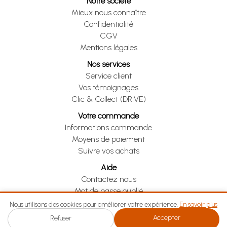
Notre société
Mieux nous connaître
Confidentialité
CGV
Mentions légales
Nos services
Service client
Vos témoignages
Clic & Collect (DRIVE)
Votre commande
Informations commande
Moyens de paiement
Suivre vos achats
Aide
Contactez nous
Mot de passe oublié
Je me rétracte
Nous utilisons des cookies pour améliorer votre expérience.
En savoir plus
Accepter
Refuser
Je me rétracte