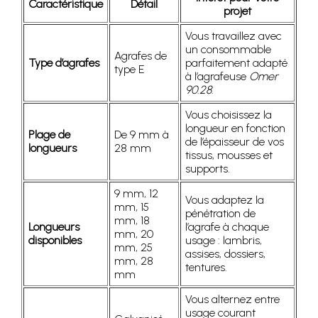
Caractéristique
Détail
projet
Vous travaillez avec
un consommable
Agrafes de
Type d’agrafes
parfaitement adapté
type E
à l’agrafeuse
Omer
90.28
.
Vous choisissez la
longueur en fonction
Plage de
De 9 mm à
de l’épaisseur de vos
longueurs
28 mm
tissus, mousses et
supports.
9 mm, 12
Vous adaptez la
mm, 15
pénétration de
mm, 18
Longueurs
l’agrafe à chaque
mm, 20
disponibles
usage : lambris,
mm, 25
assises, dossiers,
mm, 28
tentures.
mm
Vous alternez entre
usage courant