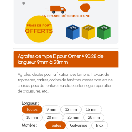
EN FRANCE MÉTROPOLITAINE
FRAIS DE PORT
OFFERTS
Achetez 4 sachets ou boîtes d'agrafes ou de pointes et nous 
Agrafes de type E pour Omer ® 90.28 de
longueur 9mm à 28mm
Agrafes idéales pour la fixation des lambris, travaux de
tapisseries, cadres, cadres de fenêtres, assises dossiers de
chaises, pose de tenture murale, capitonnage, réparation
de chaussures, etc...
Longueur :
Toutes
9 mm
12 mm
15 mm
18 mm
20 mm
25 mm
28 mm
Matière :
Toutes
Galvanisé
Inox