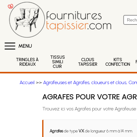
MENU
TISSUS
TRINGLES À
CLOUS
KITS
SIMILI
RIDEAUX
TAPISSIER
CONFECTION
CUIR
Accueil
>>
Agrafeuses et Agrafes, cloueurs et clous, Co
AGRAFES POUR VOTRE AGRA
Trouvez ici vos Agrafes pour votre Agrafeuse
Agrafes
de type
VX
de longueur 6 mm à 14 mm.