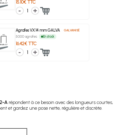
15.10€ TTC
1
Agrafes VX 14 mm GALVA
GALVANISÉ
5000 agrafes
En stock
16.42€ TTC
1
02-A
répondent à ce besoin avec des longueurs courtes,
t et gardez une pose nette, régulière et discrète.