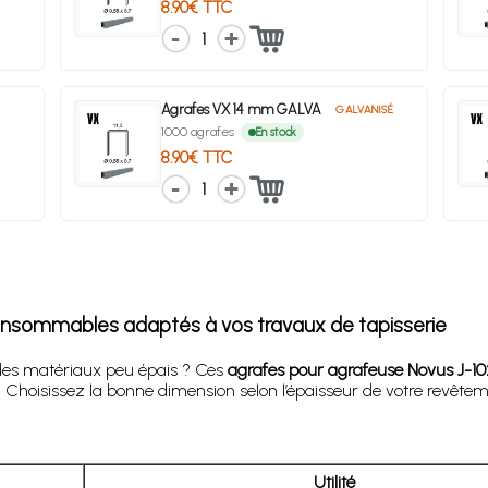
8.90€ TTC
1
Agrafes VX 14 mm GALVA
GALVANISÉ
1000 agrafes
En stock
8.90€ TTC
1
onsommables adaptés à vos travaux de tapisserie
 des matériaux peu épais ? Ces
agrafes pour agrafeuse Novus J-1
Choisissez la bonne dimension selon l’épaisseur de votre revêtemen
Utilité