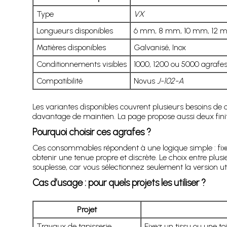
Type
VX
Longueurs disponibles
6 mm, 8 mm, 10 mm, 12 
Matières disponibles
Galvanisé, Inox
Conditionnements visibles
1000, 1200 ou 5000 agrafe
Compatibilité
Novus
J-102-A
Les variantes disponibles couvrent plusieurs besoins de 
davantage de maintien. La page propose aussi deux fini
Pourquoi choisir ces agrafes ?
Ces consommables répondent à une logique simple : fixer
obtenir une tenue propre et discrète. Le choix entre plu
souplesse, car vous sélectionnez seulement la version util
Cas d’usage : pour quels projets les utiliser ?
Projet
Travaux de tapisserie
Fixez un tissu ou une toi