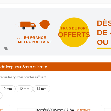
DÈS
FRAIS DE PORT
DE 
OFFERTS
EN FRANCE
OU
MÉTROPOLITAINE
intes et nous vous offrons les frais de port en France métropolitai
-A de longueur 6mm à 14mm
rsque les agrafes courtes suffisent.
10 mm
12 mm
14 mm
Agrafes VX 06 mm GALVA
ISÉ
GALVANISÉ