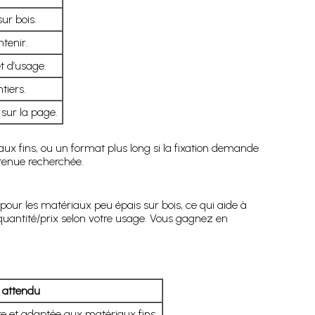
ur bois.
tenir.
et d’usage.
tiers.
sur la page.
ux fins, ou un format plus long si la fixation demande
a tenue recherchée.
our les matériaux peu épais sur bois, ce qui aide à
 quantité/prix selon votre usage. Vous gagnez en
t attendu
re et adaptée aux matériaux fins.