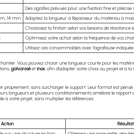
Des agrafes prévues pour une fixation fine et précise s
mm, 14 mm
Adaptez la longueur à l’épaisseur du matériau à main
Choisissez la finition selon vos besoins de résistance 
s
Optimisez votre achat selon la fréquence de vos chan
Utilisez ces consommables avec l’agrafeuse indiquée 
chantier. Vous pouvez choisir une longueur courte pour les matéria
tions,
galvanisé
et
inox
, afin d’adapter votre choix au projet et à l
 proprement, sans surcharger le support. Leur format est pensé p
sieurs longueurs et plusieurs conditionnements améliore le rapport
e à votre projet, sans multiplier les références.
Action
Résulta
le sur une structure en bois.
Obtenez une pose nette, réguliè