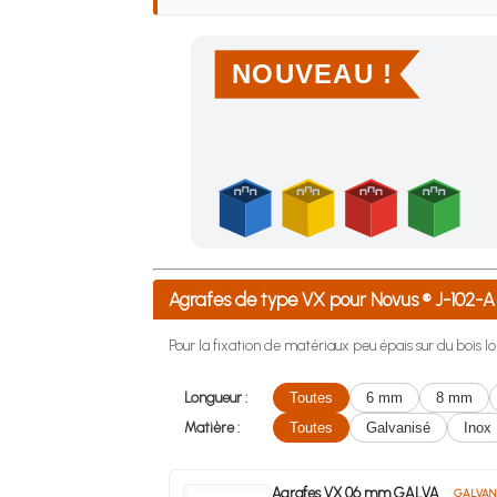
NOUVEAU !
Achetez 4 sachets ou boîtes d'agrafes ou de po
Agrafes de type VX pour Novus ® J-102
Pour la fixation de matériaux peu épais sur du bois lo
Longueur :
Toutes
6 mm
8 mm
Matière :
Toutes
Galvanisé
Inox
Agrafes VX 06 mm GALVA
GALVAN