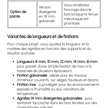
Vous améliorez
Version
l’ancrage dans le
Option de
divergente
bois lorsque la tenue
pointe
en 14 mm
mécanique est
galvanisé
prioritaire.
Variantes de longueurs et de finitions
Pour chaque projet, vous ajustez la longueur et la
matière des agrafes en fonction des supports et du
résultat souhaité.
Longueurs 8 mm, 10 mm, 12 mm, 14 mm, 16 mm
:
pour passer d’une simple fixation de tissu à la
traversée de plusieurs épaisseurs.
Finition galvanisée
: idéale pour les travaux
d’intérieur courants, sur sièges, fauteuils et divans.
Finition inox
: à privilégier pour les environnements
exposés à l’humidité ou aux variations de
température.
Agrafes 14 mm divergentes galvanisées
: pour
renforcer l’accroche dans les bois tendres sur des
assemblages sollicités.