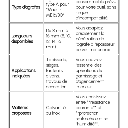
consommable prévu
type A pour
Type d’agrafes
pour votre outil, sans
*Maestri
risque
ME16/80*
d’incompatibilité.
Vous adaptez
De 8 mm à
précisément la
Longueurs
16 mm (8, 10,
pénétration de
disponibles
12, 14, 16
l’agrafe à l’épaisseur
mm)
de vos matériaux.
Tapisserie,
Vous couvrez
sièges,
l’essentiel des
Applications
fauteuils,
opérations de
indiquées
divans,
garnissage et
travaux de
d’agencement
décoration
intérieur.
Vous choisissez
entre **résistance
Matières
Galvanisé
courante** et
proposées
ou Inox
**protection
renforcée contre
l’humidité**.