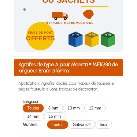
OU SACHETS
EN FRANCE MÉTROPOLITAINE
FRAIS DE PORT
OFFERTS
Achetez 4 sachets ou boîtes d'agrafes ou de pointes et nous 
Agrafes de type A pour Maestri ® ME16/80 de
longueur 8mm à 16mm
Application : Agrafes idéales pour travaux de tapisserie,
sièges, fauteuils, divans, travaux de décoration...
Longueur :
Toutes
8 mm
10 mm
12 mm
14 mm
16 mm
Matière :
Toutes
Galvanisé
Inox