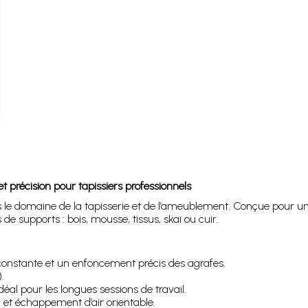
récision pour tapissiers professionnels
 le domaine de la tapisserie et de l’ameublement. Conçue pour un usa
 de supports : bois, mousse, tissus, skaï ou cuir.
nstante et un enfoncement précis des agrafes.
.
éal pour les longues sessions de travail.
 et échappement d’air orientable.