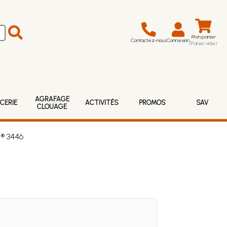
Mon panier
Contactez-nous
Connexion
(Panier vide)
AGRAFAGE
CERIE
ACTIVITÉS
PROMOS
SAV
CLOUAGE
 ® 3446