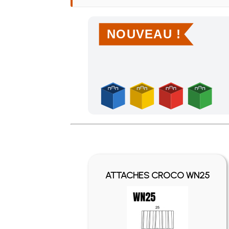
NOUVEAU !
Achetez 4 sachets ou boîtes d'agrafes ou de po
ATTACHES CROCO WN25