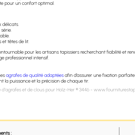
 pour un confort optimal.
 délicats.
série.
able.
et têtes de lit.
tournable pour les artisans tapissiers recherchant fiabilité et r
professionnel intensif.
des
agrafes de qualité adaptées
afin d’assurer une fixation parfaite
 la puissance et la précision de chaque tir.
 d'agrafes et de clous pour Holz-Her ® 3446 - www.fourniturestap
ents :