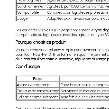
Type d’agrafes
Agrafes de type E
. La page indique a
Conditionnement
Agrafes E par 1000. Ce format facilite 
Compatibilité
Conçues pour l’agrafeuse professionne
Usage
Adaptées aux travaux sur bois, mousse
Les variantes visibles sur la page concernent le
type d’a
compatibilité de l’agrafeuse avec des agrafes de type 80
Pourquoi choisir ce produit
Vous cherchez une solution simple pour avancer sans pe
pour l’outil Holz-Her 3411. Le format en quantité permet
d’un
bon équilibre entre autonomie, régularité et usage p
Cas d’usage
Projet
Atelier de tapisserie
Fixez le tissu sur la structur
Travaux de rembourrage
Maintenez la mousse et les 
Sellerie et ameublement
Agrafez le cuir ou les matières
Dans un atelier de tapissier, vous pouvez
fixer le textile