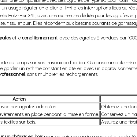
ussi une compatibilité avec des agrafes de type 80 pour l’outil Hol
un usage régulier en atelier et limite les interruptions liées au réas
lle Holz-Her 3411, avec une recherche dédiée pour les agrafes et p
, tissu et cuir. Elles répondent aux besoins courants de garnissag
grafes
et le
conditionnement
, avec des agrafes E vendues par 1000
.
rte de temps sur vos travaux de fixation. Ce consommable mise s
 de garder un rythme constant en atelier, avec un approvisionneme
rofessionnel
, sans multiplier les rechargements.
Action
e avec des agrafes adaptées.
Obtenez une tenue
revêtements en place pendant la mise en forme.
Conservez un habi
 textiles sur bois.
Assurez une fixat
 sur un châssis en bois
pour obtenir une assise propre et durable. Su