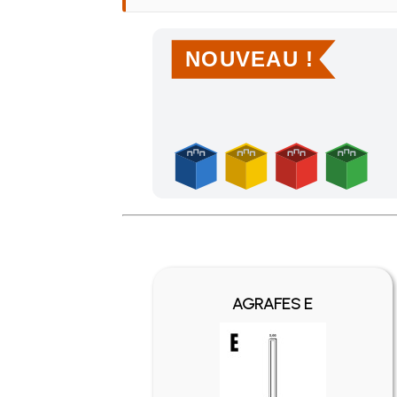
NOUVEAU !
Achetez 4 sachets ou boîtes d'agrafes ou de po
AGRAFES E