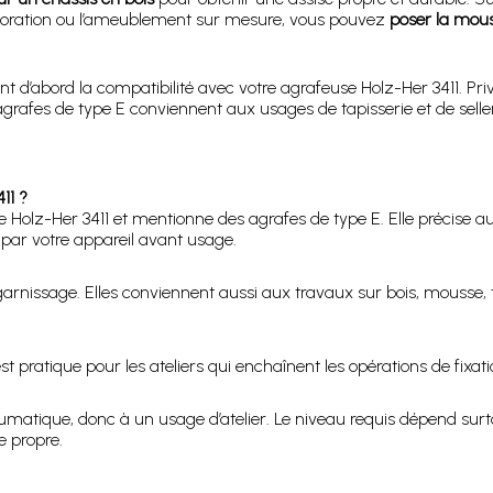
 décoration ou l’ameublement sur mesure, vous pouvez
poser la mous
t d’abord la compatibilité avec votre agrafeuse Holz-Her 3411. Privi
es agrafes de type E conviennent aux usages de tapisserie et de sel
11 ?
 Holz-Her 3411 et mentionne des agrafes de type E. Elle précise a
 par votre appareil avant usage.
le garnissage. Elles conviennent aussi aux travaux sur bois, mousse, 
st pratique pour les ateliers qui enchaînent les opérations de fixati
matique, donc à un usage d’atelier. Le niveau requis dépend surtout 
 propre.