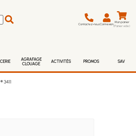
Mon panier
Contactez-nous
Connexion
(Panier vide)
AGRAFAGE
CERIE
ACTIVITÉS
PROMOS
SAV
CLOUAGE
® 3411