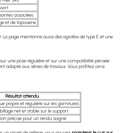
z-Her 3411.
sort.
ointes associées.
e et de tapisserie.
. La page mentionne aussi des agrafes de type E et une
ur une pose régulière et sur une compatibilité pensée
nt adapté aux séries de travaux. Vous profitez ainsi
Résultat attendu
 propre et régulière sur les garnitures.
llage net et stable sur le support.
ion précise pour un rendu soigné.
r un projet de sellerie, vous pouvez
maintenir le cuir sur