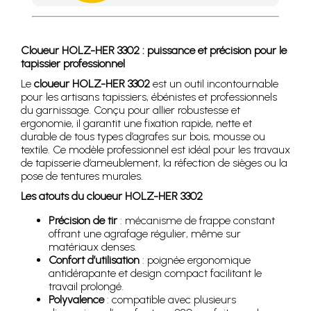
Achetez 4 sachets ou boîtes d'agrafes ou de pointes et nous 
Cloueur HOLZ-HER 3302 : puissance et précision pour le
tapissier professionnel
Le
cloueur HOLZ-HER 3302
est un outil incontournable
pour les artisans tapissiers, ébénistes et professionnels
du garnissage. Conçu pour allier robustesse et
ergonomie, il garantit une fixation rapide, nette et
durable de tous types d’agrafes sur bois, mousse ou
textile. Ce modèle professionnel est idéal pour les travaux
de tapisserie d’ameublement, la réfection de sièges ou la
pose de tentures murales.
Les atouts du cloueur HOLZ-HER 3302
Précision de tir
: mécanisme de frappe constant
offrant une agrafage régulier, même sur
matériaux denses.
Confort d’utilisation
: poignée ergonomique
antidérapante et design compact facilitant le
travail prolongé.
Polyvalence
: compatible avec plusieurs