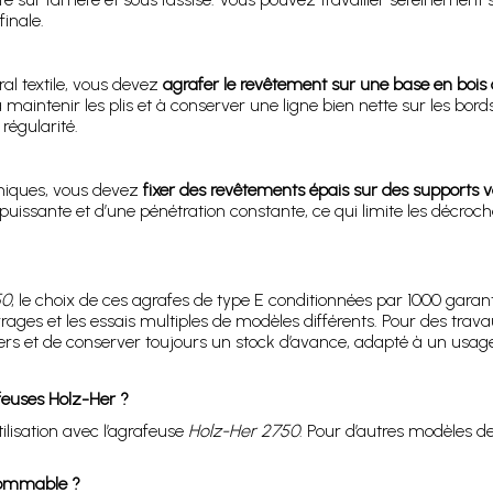
finale.
al textile, vous devez
agrafer le revêtement sur une base en boi
à maintenir les plis et à conserver une ligne bien nette sur les bo
 régularité.
hniques, vous devez
fixer des revêtements épais sur des supports v
issante et d’une pénétration constante, ce qui limite les décroc
50
, le choix de ces agrafes de type E conditionnées par 1000 garan
urrages et les essais multiples de modèles différents. Pour des trav
ers et de conserver toujours un stock d’avance, adapté à un usage
feuses Holz-Her ?
lisation avec l’agrafeuse
Holz-Her 2750
. Pour d’autres modèles de
nsommable ?