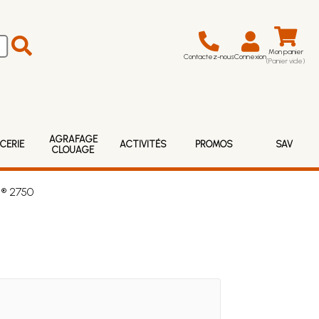
Mon panier
Contactez-nous
Connexion
(Panier vide)
AGRAFAGE
CERIE
ACTIVITÉS
PROMOS
SAV
CLOUAGE
 ® 2750