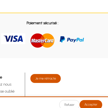
Paiement sécurisé :
de
Je me rétracte
ez nous
se oublié
tracte
Accepter
Refuser