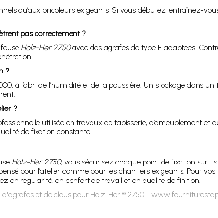
nnels qu’aux bricoleurs exigeants. Si vous débutez, entraînez-vou
nètrent pas correctement ?
afeuse
Holz-Her 2750
avec des agrafes de type E adaptées. Contrôl
nétration.
n ?
 à l’abri de l’humidité et de la poussière. Un stockage dans un ti
ment.
lier ?
ssionnelle utilisée en travaux de tapisserie, d’ameublement et d
alité de fixation constante.
euse
Holz-Her 2750
, vous sécurisez chaque point de fixation sur tis
 pensé pour l’atelier comme pour les chantiers exigeants. Pour vos 
en régularité, en confort de travail et en qualité de finition.
 d'agrafes et de clous pour Holz-Her ® 2750 - www.fourniturestap