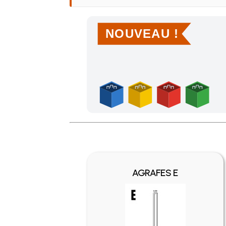
NOUVEAU !
Achetez 4 sachets ou boîtes d'agrafes ou de po
AGRAFES E