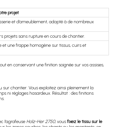
otre projet
pisserie et d’ameublement, adapté à de nombreux
rs projets sans rupture en cours de chantier.
e et une frappe homogène sur tissus, cuirs et
out en conservant une finition soignée sur vos assises,
u sur chantier. Vous exploitez ainsi pleinement la
ps ni réglages hasardeux. Résultat : des finitions
ns.
ec l’agrafeuse
Holz-Her 2750
, vous
fixez le tissu sur le
 sur les zones courbes, les chants ou les montants, en