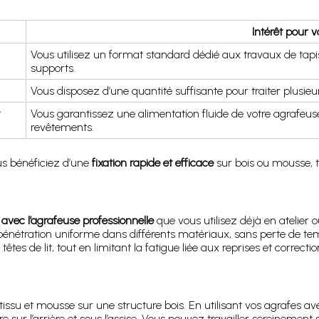
Intérêt pour v
Vous utilisez un format standard dédié aux travaux de ta
supports.
Vous disposez d’une quantité suffisante pour traiter plusieu
Vous garantissez une alimentation fluide de votre agrafeus
revêtements.
us bénéficiez d’une
fixation rapide et efficace
sur bois ou mousse, t
avec l’agrafeuse professionnelle
que vous utilisez déjà en atelier o
 pénétration uniforme dans différents matériaux, sans perte de tem
têtes de lit, tout en limitant la fatigue liée aux reprises et correctio
tissu et mousse sur une structure bois. En utilisant vos agrafes av
 sur l’arrière et sous l’assise. Vous pouvez travailler sereinement