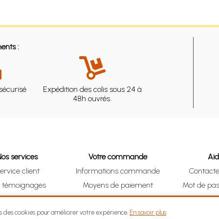
ents :
sécurisé
Expédition des colis sous 24 à
48h ouvrés.
Nos services
Votre commande
Ai
ervice client
Informations commande
Contact
s témoignages
Moyens de paiement
Mot de pas
& Collect (DRIVE)
Suivre vos achats
Je me ré
ns des cookies pour améliorer votre expérience.
En savoir plus