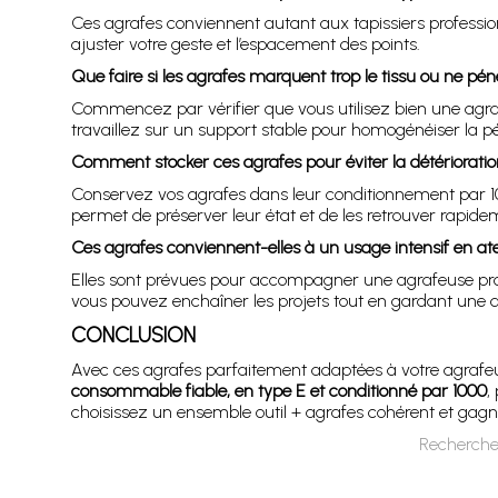
Ces agrafes conviennent autant aux tapissiers professio
ajuster votre geste et l’espacement des points.
Que faire si les agrafes marquent trop le tissu ou ne pé
Commencez par vérifier que vous utilisez bien une agr
travaillez sur un support stable pour homogénéiser la pé
Comment stocker ces agrafes pour éviter la détérioratio
Conservez vos agrafes dans leur conditionnement par 1000,
permet de préserver leur état et de les retrouver rapide
Ces agrafes conviennent-elles à un usage intensif en ate
Elles sont prévues pour accompagner une agrafeuse profe
vous pouvez enchaîner les projets tout en gardant une qu
CONCLUSION
Avec ces agrafes parfaitement adaptées à votre agraf
consommable fiable, en type E et conditionné par 1000
,
choisissez un ensemble outil + agrafes cohérent et gagnez 
Recherche