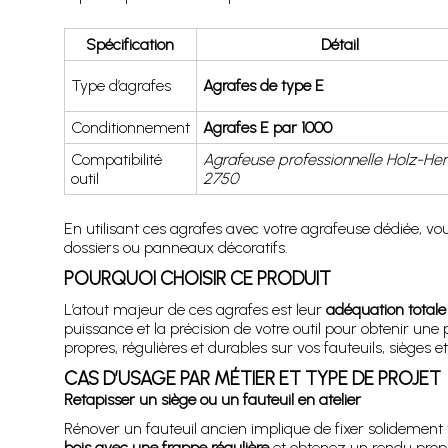
Spécification
Détail
Type d’agrafes
Agrafes de type E
Conditionnement
Agrafes E par 1000
Compatibilité
Agrafeuse professionnelle Holz-Her
outil
2750
En utilisant ces agrafes avec votre agrafeuse dédiée, vo
dossiers ou panneaux décoratifs.
POURQUOI CHOISIR CE PRODUIT
L’atout majeur de ces agrafes est leur
adéquation totale 
puissance et la précision de votre outil pour obtenir une
propres, régulières et durables sur vos fauteuils, sièges et 
CAS D’USAGE PAR MÉTIER ET TYPE DE PROJET
Retapisser un siège ou un fauteuil en atelier
Rénover un fauteuil ancien implique de fixer solidement 
bois avec une frappe régulière
et obtenez un rendu propre