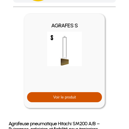
Achetez 4 sachets ou boîtes d'agrafes ou de pointes et nous 
AGRAFES S
Voir le produit
Agrafeuse pneumatique Hitachi SM200 A/B –