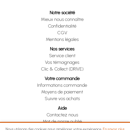
Notre société
Mieux nous connaître
Confidentialité
CGV
Mentions légales
Nos services
Service client
Vos témoignages
Clic & Collect (DRIVE)
Votre commande
Informations commande
Moyens de paiement
Suivre vos achats
Aide
Contactez nous
Mot de passe oublié
Je me rétracte
Nous utilisons des cookies pour améliorer votre expérience.
En savoir plus