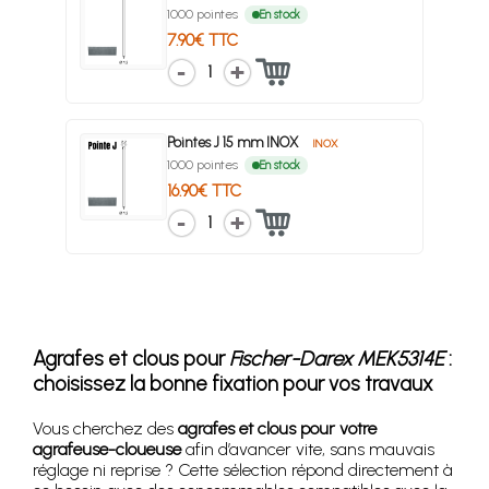
1000 pointes
En stock
7.90€ TTC
1
Pointes J 15 mm INOX
INOX
1000 pointes
En stock
16.90€ TTC
1
Agrafes et clous pour
Fischer-Darex MEK5314E
:
choisissez la bonne fixation pour vos travaux
Vous cherchez des
agrafes et clous pour votre
agrafeuse-cloueuse
afin d’avancer vite, sans mauvais
réglage ni reprise ? Cette sélection répond directement à