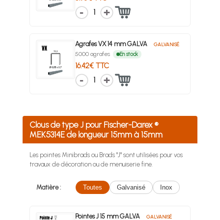
1
Agrafes VX 14 mm GALVA
GALVANISÉ
5000 agrafes
En stock
16.42€ TTC
1
Clous de type J pour Fischer-Darex ®
MEK5314E de longueur 15mm à 15mm
Les pointes Minibrads ou Brads "J" sont utilisées pour vos
travaux de décoration ou de menuiserie fine.
Matière :
Toutes
Galvanisé
Inox
Pointes J 15 mm GALVA
GALVANISÉ