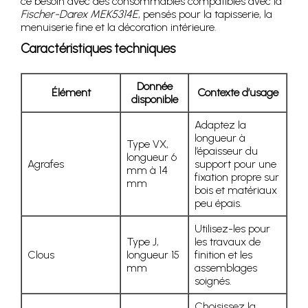
ce besoin avec des consommables compatibles avec la
Fischer-Darex MEK5314E
, pensés pour la tapisserie, la
menuiserie fine et la décoration intérieure.
Caractéristiques techniques
Donnée
Élément
Contexte d’usage
disponible
Adaptez la
longueur à
Type VX,
l’épaisseur du
longueur 6
Agrafes
support pour une
mm à 14
fixation propre sur
mm
bois et matériaux
peu épais.
Utilisez-les pour
Type J,
les travaux de
Clous
longueur 15
finition et les
mm
assemblages
soignés.
Choisissez la