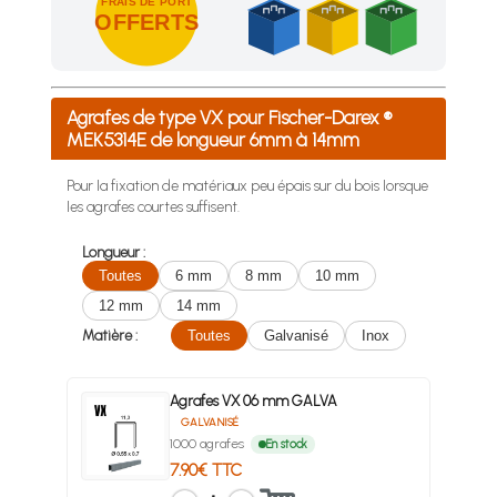
FRAIS DE PORT
OFFERTS
Achetez 4 sachets ou boîtes d'agrafes ou de pointes et nous 
Agrafes de type VX pour Fischer-Darex ®
MEK5314E de longueur 6mm à 14mm
Pour la fixation de matériaux peu épais sur du bois lorsque
les agrafes courtes suffisent.
Longueur :
Toutes
6 mm
8 mm
10 mm
12 mm
14 mm
Matière :
Toutes
Galvanisé
Inox
Agrafes VX 06 mm GALVA
GALVANISÉ
1000 agrafes
En stock
7.90€ TTC