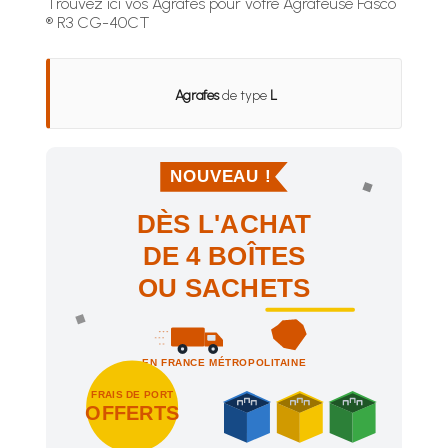
Trouvez ici vos Agrafes pour votre Agrafeuse Fasco
® R3 CG-40CT
Agrafes
de type
L
NOUVEAU !
DÈS L'ACHAT
DE 4 BOÎTES
OU SACHETS
EN FRANCE MÉTROPOLITAINE
FRAIS DE PORT
OFFERTS