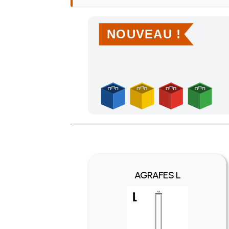
NOUVEAU !
Achetez 4 sachets ou boîtes d'agrafes ou de po
AGRAFES L