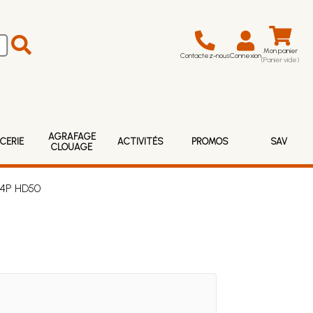
Mon panier
Contactez-nous
Connexion
(Panier vide)
AGRAFAGE
CERIE
ACTIVITÉS
PROMOS
SAV
CLOUAGE
F4P HD50