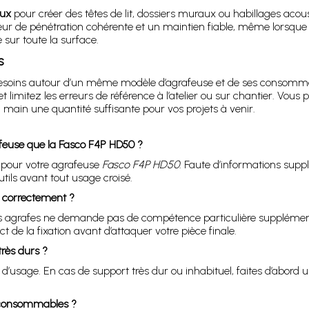
aux
pour créer des têtes de lit, dossiers muraux ou habillages aco
r de pénétration cohérente et un maintien fiable, même lorsque v
e sur toute la surface.
s
s besoins autour d’un même modèle d’agrafeuse et de ses consomm
 et limitez les erreurs de référence à l’atelier ou sur chantier. Vo
 main une quantité suffisante pour vos projets à venir.
afeuse que la Fasco F4P HD50 ?
pour votre agrafeuse
Fasco F4P HD50
. Faute d’informations suppl
tils avant tout usage croisé.
s correctement ?
e ces agrafes ne demande pas de compétence particulière supplément
t de la fixation avant d’attaquer votre pièce finale.
très durs ?
s d’usage. En cas de support très dur ou inhabituel, faites d’abord u
 consommables ?