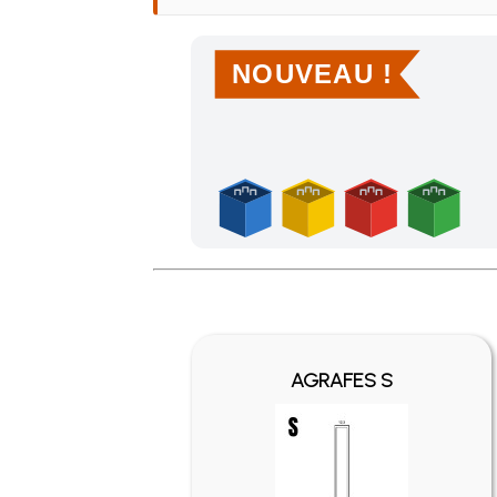
NOUVEAU !
Achetez 4 sachets ou boîtes d'agrafes ou de po
AGRAFES S