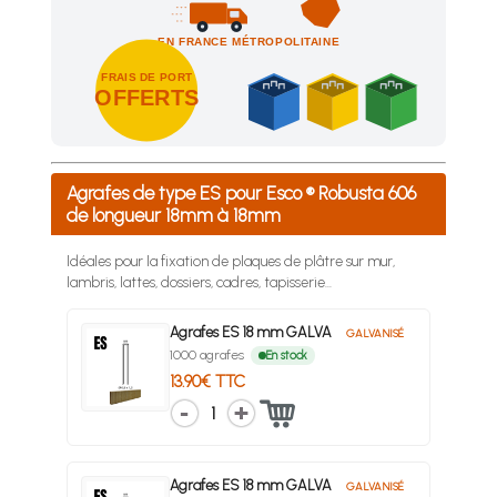
EN FRANCE MÉTROPOLITAINE
FRAIS DE PORT
OFFERTS
Achetez 4 sachets ou boîtes d'agrafes ou de pointes et nous 
Agrafes de type ES pour Esco ® Robusta 606
de longueur 18mm à 18mm
Idéales pour la fixation de plaques de plâtre sur mur,
lambris, lattes, dossiers, cadres, tapisserie...
Agrafes ES 18 mm GALVA
GALVANISÉ
1000 agrafes
En stock
13.90€ TTC
1
Agrafes ES 18 mm GALVA
GALVANISÉ