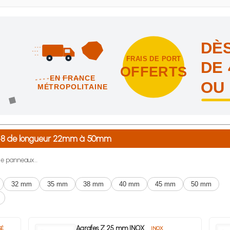
DÈS
FRAIS DE PORT
DE 
OFFERTS
EN FRANCE
OU
MÉTROPOLITAINE
intes et nous vous offrons les frais de port en France métropolitai
7648 de longueur 22mm à 50mm
de panneaux...
32 mm
35 mm
38 mm
40 mm
45 mm
50 mm
Agrafes Z 25 mm INOX
SÉ
INOX