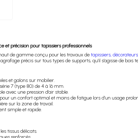
t précision pour tapissiers professionnels
 haut de gamme conçu pour les travaux de
tapissiers, décorateurs 
n agrafage précis sur tous types de supports, qu’il s’agisse de boi
oiles et galons sur mobilier.
série 7 (type 80) de 4 à 16 mm.
e avec une pression d’air stable.
ur un confort optimal et moins de fatigue lors d’un usage prolo
sière sur la zone de travail.
nt simple et rapide.
es tissus délicats.
ques renforcés.