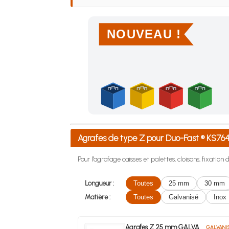
NOUVEAU !
Achetez 4 sachets ou boîtes d'agrafes ou de po
Agrafes de type Z pour Duo-Fast ® KS
Pour l'agrafage caisses et palettes, cloisons, fixation 
Longueur :
Toutes
25 mm
30 mm
Matière :
Toutes
Galvanisé
Inox
Agrafes Z 25 mm GALVA
GALVANI