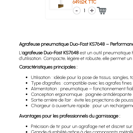
649.62€ TTC
1
Agrafeuse pneumatique Duo-Fast KS7648 – Performance e
L’
agrafeuse Duo-Fast KS7648
est un outil pneumatique
d’utilisation. Compacte, légère et robuste, elle permet u
Caractéristiques principales :
Utilisation : idéale pour la pose de tissus, sangles, t
Type d’agrafes : compatible avec les agrafes fines 
Alimentation : pneumatique – fonctionnement fiabl
Conception ergonomique : poignée antidérapante po
Sortie arrière de l’air : évite les projections de pous
Chargeur à ouverture rapide : pour un rechargeme
Avantages pour les professionnels du garnissage :
Précision de tir pour un agrafage net et discret sur l
Grande durabilité grâce à des composants métalli