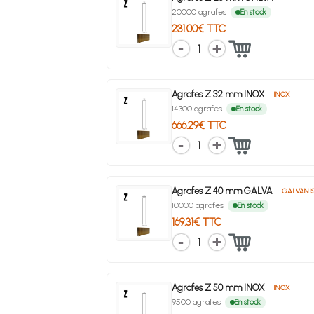
20000 agrafes
En stock
231.00€ TTC
1
Agrafes Z 32 mm INOX
INOX
14300 agrafes
En stock
666.29€ TTC
1
Agrafes Z 40 mm GALVA
GALVANI
10000 agrafes
En stock
169.31€ TTC
1
Agrafes Z 50 mm INOX
INOX
9500 agrafes
En stock