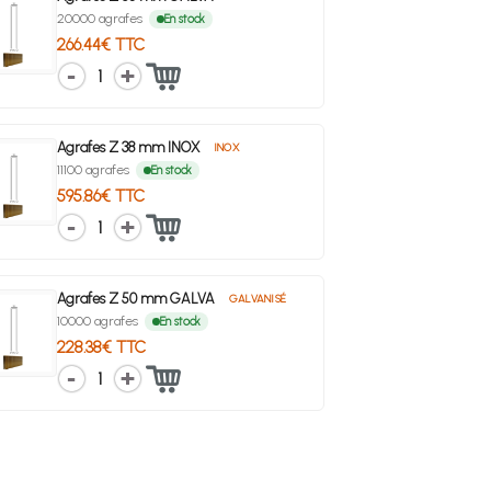
20000 agrafes
En stock
266.44€ TTC
1
Agrafes Z 38 mm INOX
INOX
11100 agrafes
En stock
595.86€ TTC
1
Agrafes Z 50 mm GALVA
GALVANISÉ
10000 agrafes
En stock
228.38€ TTC
1