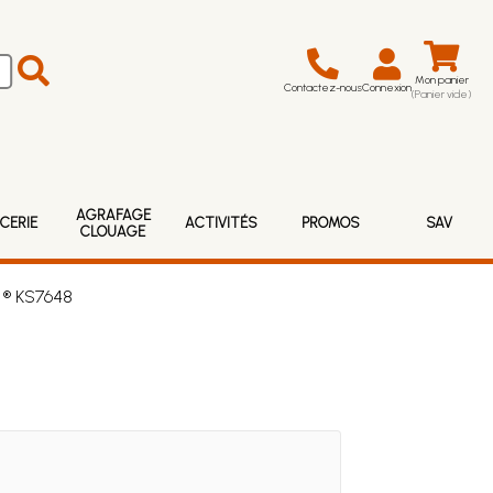
Mon panier
Contactez-nous
Connexion
(Panier vide)
AGRAFAGE
CERIE
ACTIVITÉS
PROMOS
SAV
CLOUAGE
 ® KS7648