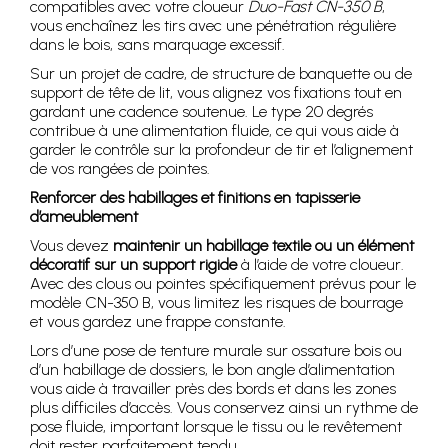
compatibles avec votre cloueur
Duo-Fast CN-350 B
,
vous enchaînez les tirs avec une pénétration régulière
dans le bois, sans marquage excessif.
Sur un projet de cadre, de structure de banquette ou de
support de tête de lit, vous alignez vos fixations tout en
gardant une cadence soutenue. Le type 20 degrés
contribue à une alimentation fluide, ce qui vous aide à
garder le contrôle sur la profondeur de tir et l’alignement
de vos rangées de pointes.
Renforcer des habillages et finitions en tapisserie
d’ameublement
Vous devez
maintenir un habillage textile ou un élément
décoratif sur un support rigide
à l’aide de votre cloueur.
Avec des clous ou pointes spécifiquement prévus pour le
modèle CN-350 B, vous limitez les risques de bourrage
et vous gardez une frappe constante.
Lors d’une pose de tenture murale sur ossature bois ou
d’un habillage de dossiers, le bon angle d’alimentation
vous aide à travailler près des bords et dans les zones
plus difficiles d’accès. Vous conservez ainsi un rythme de
pose fluide, important lorsque le tissu ou le revêtement
doit rester parfaitement tendu.