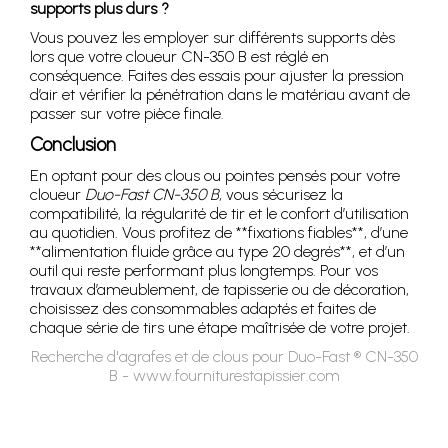
supports plus durs ?
Vous pouvez les employer sur différents supports dès
lors que votre cloueur CN-350 B est réglé en
conséquence. Faites des essais pour ajuster la pression
d’air et vérifier la pénétration dans le matériau avant de
passer sur votre pièce finale.
Conclusion
En optant pour des clous ou pointes pensés pour votre
cloueur
Duo-Fast CN-350 B
, vous sécurisez la
compatibilité, la régularité de tir et le confort d’utilisation
au quotidien. Vous profitez de **fixations fiables**, d’une
**alimentation fluide grâce au type 20 degrés**, et d’un
outil qui reste performant plus longtemps. Pour vos
travaux d’ameublement, de tapisserie ou de décoration,
choisissez des consommables adaptés et faites de
chaque série de tirs une étape maîtrisée de votre projet.
Recherche d'agrafes et de clous pour Duo-Fast ® CN-350
B - www.fourniturestapissier.com