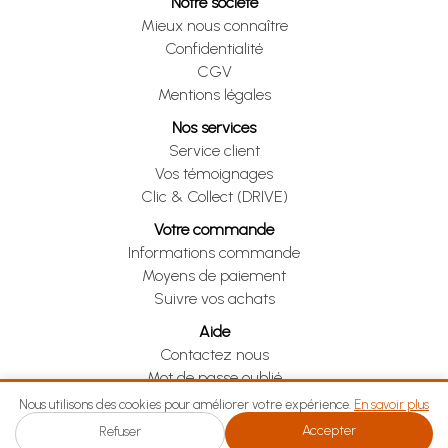
Notre société
Mieux nous connaître
Confidentialité
CGV
Mentions légales
Nos services
Service client
Vos témoignages
Clic & Collect (DRIVE)
Votre commande
Informations commande
Moyens de paiement
Suivre vos achats
Aide
Contactez nous
Mot de passe oublié
Je me rétracte
Nous utilisons des cookies pour améliorer votre expérience.
En savoir plus
Accepter
Refuser