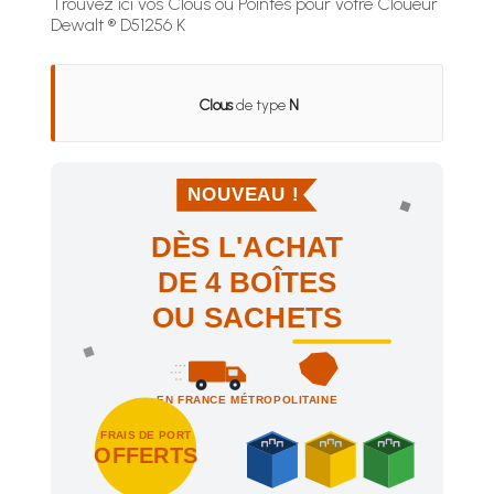
Trouvez ici vos Clous ou Pointes pour votre Cloueur
Dewalt ® D51256 K
Clous
de type
N
NOUVEAU !
DÈS L'ACHAT
DE 4 BOÎTES
OU SACHETS
EN FRANCE MÉTROPOLITAINE
FRAIS DE PORT
OFFERTS