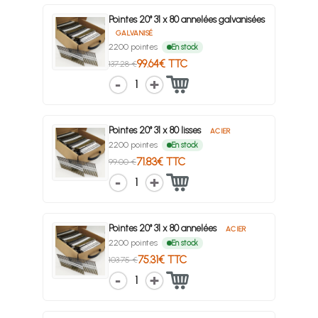
Pointes 20° 31 x 80 annelées galvanisées
GALVANISÉ
2200 pointes
En stock
99.64€ TTC
137.28 €
1
Pointes 20° 31 x 80 lisses
ACIER
2200 pointes
En stock
71.83€ TTC
99.00 €
1
Pointes 20° 31 x 80 annelées
ACIER
2200 pointes
En stock
75.31€ TTC
103.75 €
1