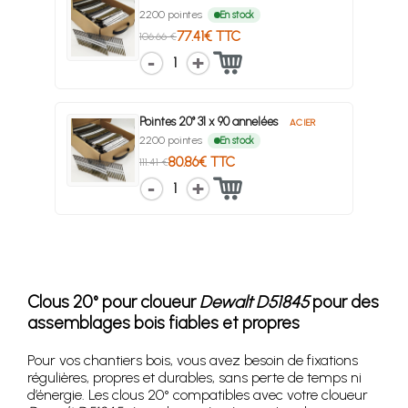
2200 pointes
En stock
77.41€ TTC
106.66 €
1
Pointes 20° 31 x 90 annelées
ACIER
2200 pointes
En stock
80.86€ TTC
111.41 €
1
Clous 20° pour cloueur
Dewalt D51845
pour des
assemblages bois fiables et propres
Pour vos chantiers bois, vous avez besoin de fixations
régulières, propres et durables, sans perte de temps ni
d’énergie. Les clous 20° compatibles avec votre cloueur