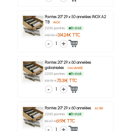
Pointes 20° 29 x 50 annelées INOX A2
TB
INOX
2200 pointes
En stock
314.24€ TTC
432.96 €
1
Pointes 20° 29 x 60 annelées
galvanisées
GALVANISÉ
2200 pointes
En stock
75.31€ TTC
103.75 €
1
Pointes 20° 29 x 60 annelées
ACIER
2200 pointes
En stock
61.91€ TTC
85.27 €
1