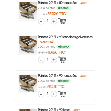
Pointes 20° 31 x 80 torsadées
ACIER
2200 pointes
En stock
88.32€ TTC
121.70 €
1
Pointes 20° 31 x 90 annelées galvanisées
GALVANISÉ
2200 pointes
En stock
110.16€ TTC
151.80 €
1
Pointes 20° 31 x 90 torsadées
ACIER
2200 pointes
En stock
91.21€ TTC
125.66 €
1
Pointes 20° 31 x 90 lisses
ACIER