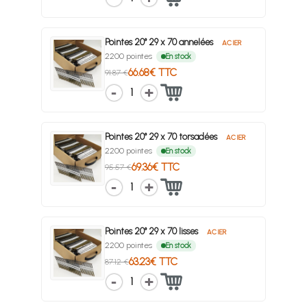
Pointes 20° 29 x 70 annelées
ACIER
2200 pointes
En stock
66.68€ TTC
91.87 €
1
Pointes 20° 29 x 70 torsadées
ACIER
2200 pointes
En stock
69.36€ TTC
95.57 €
1
Pointes 20° 29 x 70 lisses
ACIER
2200 pointes
En stock
63.23€ TTC
87.12 €
1