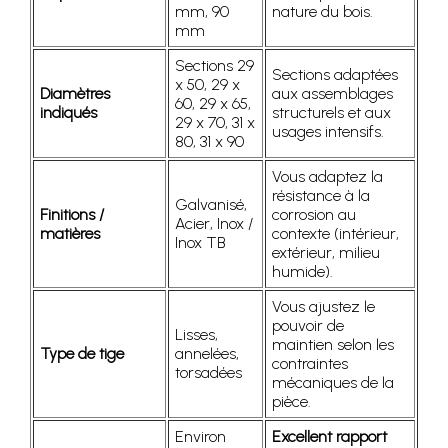
mm, 90
nature du bois.
mm
Sections 29
Sections adaptées
x 50, 29 x
Diamètres
aux assemblages
60, 29 x 65,
indiqués
structurels et aux
29 x 70, 31 x
usages intensifs.
80, 31 x 90
Vous adaptez la
résistance à la
Galvanisé,
Finitions /
corrosion au
Acier, Inox /
matières
contexte (intérieur,
Inox TB
extérieur, milieu
humide).
Vous ajustez le
pouvoir de
Lisses,
maintien selon les
Type de tige
annelées,
contraintes
torsadées
mécaniques de la
pièce.
Environ
Excellent rapport