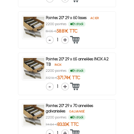
Pointes 20° 29 x 60 lisses
ACIER
2200 pointes
En stock
58.81€ TTC
81.05 €
1
Pointes 20° 29 x 65 annelées INOX A2
TB
INOX
2200 pointes
En stock
371.74€ TTC
512.16 €
1
Pointes 20° 29 x 70 annelées
galvanisées
GALVANISÉ
2200 pointes
En stock
83.33€ TTC
114.84 €
1