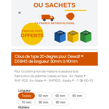
OU SACHETS
EN FRANCE MÉTROPOLITAINE
FRAIS DE PORT
OFFERTS
Achetez 4 sachets ou boîtes d'agrafes ou de pointes et nous 
Clous de type 20-degres pour Dewalt ®
D51845 de longueur 50mm à 90mm
Pour la construction de maisons à ossature bois,
fabrication de palettes, caisses en bois... Air-Nailer ® -
RHF-9021 ; Air-Nailer ® - RHF9021 ; Alsafix ® - F-38-100-P2
Longueur :
Toutes
50 mm
60 mm
65 mm
70 mm
80 mm
90 mm
Matière :