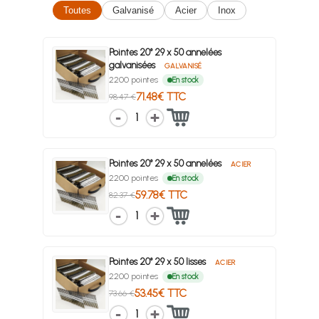
Toutes
Galvanisé
Acier
Inox
Pointes 20° 29 x 50 annelées
galvanisées
GALVANISÉ
2200 pointes
En stock
71.48€ TTC
98.47 €
1
Pointes 20° 29 x 50 annelées
ACIER
2200 pointes
En stock
59.78€ TTC
82.37 €
1
Pointes 20° 29 x 50 lisses
ACIER
2200 pointes
En stock
53.45€ TTC
73.66 €
1