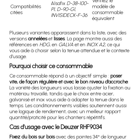
Vérifiez le
Alsafix
D-38-100-
Compatibilités
modèle de
P1
,
D-90-G1
,
citées
consommable
INVISIDECK-F-36
équivalent
Plusieurs variantes apparaissent dans la liste, avec des
versions
annelées
et
lisses
. La page montre aussi des
références en
HDG
, en
GALVA
et en
INOX A2
, ce qui
vous aide à choisir selon la tenue attendue et le contexte
d’usage.
Pourquoi choisir ce consommable
Ce consommable répond à un objectif simple :
poser
vite, de façon régulière et avec le bon niveau d’accroche
.
La variété des longueurs vous laisse ajuster la fixation au
matériau travaillé, tandis que le choix entre acier,
galvanisé et inox vous aide à adapter la tenue dans le
temps. Les conditionnements visibles soutiennent aussi
une logique de rendement, avec un meilleur rapport
quantité/praticité pour les chantiers répétitifs.
Cas d’usage avec le Deuzer RHF9034
Fixez du bois sur bois
avec des pointes 34° de longueur