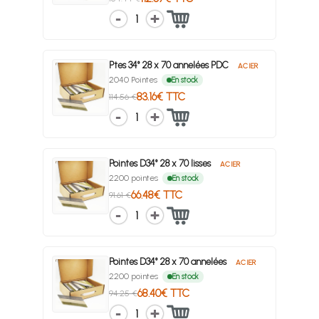
1
Ptes 34° 28 x 70 annelées PDC
ACIER
2040 Pointes
En stock
83.16€ TTC
114.56 €
1
Pointes D34° 28 x 70 lisses
ACIER
2200 pointes
En stock
66.48€ TTC
91.61 €
1
Pointes D34° 28 x 70 annelées
ACIER
2200 pointes
En stock
68.40€ TTC
94.25 €
1