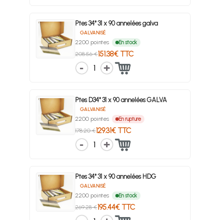
Ptes 34° 31 x 90 annelées galva
GALVANISÉ
2200 pointes
En stock
151.38€ TTC
208.56 €
1
Ptes D34° 31 x 90 annelées GALVA
GALVANISÉ
2200 pointes
En rupture
129.31€ TTC
178.20 €
1
Ptes 34° 31 x 90 annelées HDG
GALVANISÉ
2200 pointes
En stock
195.44€ TTC
269.28 €