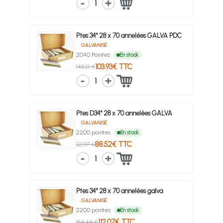
1
Ptes 34° 28 x 70 annelées GALVA PDC
GALVANISÉ
2040 Pointes
En stock
103.93€ TTC
143.21 €
1
Ptes D34° 28 x 70 annelées GALVA
GALVANISÉ
2200 pointes
En stock
88.52€ TTC
121.97 €
1
Ptes 34° 28 x 70 annelées galva
GALVANISÉ
2200 pointes
En stock
112.07€ TTC
154.44 €