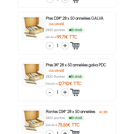
Ptes D34° 28 x 50 annelées GALVA
GALVANISÉ
3300 pointes
En stock
99.71€ TTC
137.41 €
1
Ptes 34° 28 x 50 annelées galva PDC
GALVANISÉ
3300 Pointes
En stock
127.92€ TTC
176.22 €
1
Pointes D34° 28 x 50 annelées
ACIER
3300 pointes
En stock
75.56€ TTC
104.15 €
1