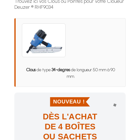
Trouvez ici vos Clous ou Pointes pour votre Cloueur
Deuzer ® RHF9034
Clous
de type
34-degres
de longueur 50 mm à 90
mm.
NOUVEAU !
DÈS L'ACHAT
DE 4 BOÎTES
OU SACHETS