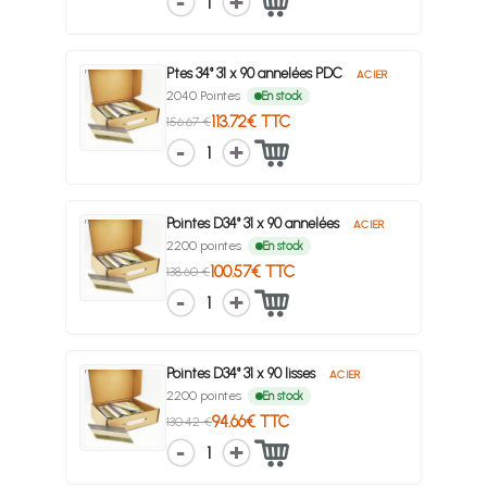
1
Ptes 34° 31 x 90 annelées PDC
ACIER
2040 Pointes
En stock
113.72€ TTC
156.67 €
1
Pointes D34° 31 x 90 annelées
ACIER
2200 pointes
En stock
100.57€ TTC
138.60 €
1
Pointes D34° 31 x 90 lisses
ACIER
2200 pointes
En stock
94.66€ TTC
130.42 €
1