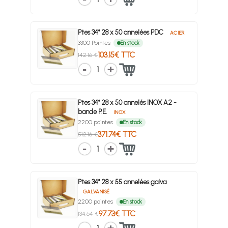
Ptes 34° 28 x 50 annelées PDC
ACIER
3300 Pointes
En stock
103.15€ TTC
142.16 €
1
Ptes 34° 28 x 50 annelés INOX A2 -
bande P.E.
INOX
2200 pointes
En stock
371.74€ TTC
512.16 €
1
Ptes 34° 28 x 55 annelées galva
GALVANISÉ
2200 pointes
En stock
97.73€ TTC
134.64 €