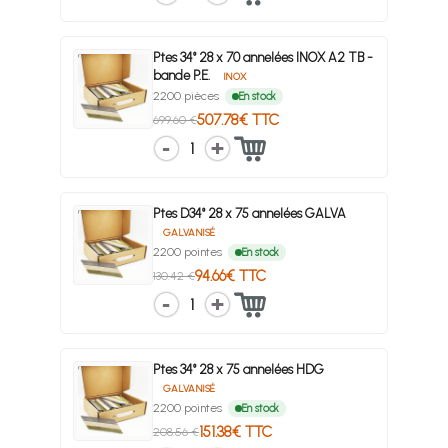
Ptes 34° 28 x 70 annelées INOX A2 TB -
bande P.E.
INOX
2200 pièces
En stock
507.78€ TTC
699.60 €
1
Ptes D34° 28 x 75 annelées GALVA
GALVANISÉ
2200 pointes
En stock
94.66€ TTC
130.42 €
1
Ptes 34° 28 x 75 annelées HDG
GALVANISÉ
2200 pointes
En stock
151.38€ TTC
208.56 €