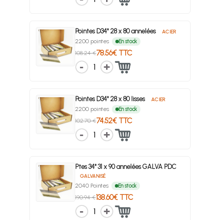
Pointes D34° 28 x 80 annelées
ACIER
2200 pointes
En stock
78.56€ TTC
108.24 €
1
Pointes D34° 28 x 80 lisses
ACIER
2200 pointes
En stock
74.52€ TTC
102.70 €
1
Ptes 34° 31 x 90 annelées GALVA PDC
GALVANISÉ
2040 Pointes
En stock
138.60€ TTC
190.94 €
1