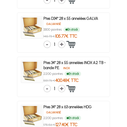
1
Ptes D34° 28 x 55 annelées GALVA
GALVANISÉ
3300 pointes
En stock
105.77€ TTC
145.73 €
1
Ptes 34° 28 x 55 annelées INOX A2 TB -
bande P.E.
INOX
2200 pointes
En stock
400.48€ TTC
551.76 €
1
Ptes 34° 28 x 63 annelées HDG
GALVANISÉ
2200 pointes
En stock
127.40€ TTC
175.56 €