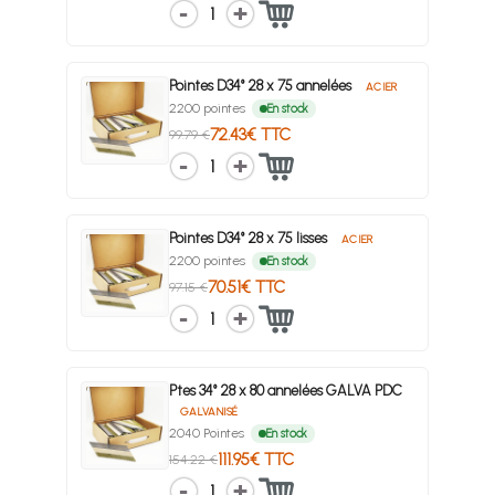
1
Pointes D34° 28 x 75 annelées
ACIER
2200 pointes
En stock
72.43€ TTC
99.79 €
1
Pointes D34° 28 x 75 lisses
ACIER
2200 pointes
En stock
70.51€ TTC
97.15 €
1
Ptes 34° 28 x 80 annelées GALVA PDC
GALVANISÉ
2040 Pointes
En stock
111.95€ TTC
154.22 €
1