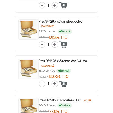
1
Ptes 34° 28 x 63 annelées galva
GALVANISÉ
2200 pointes
En stock
101.56€ TTC
139.92 €
1
Ptes D34° 28 x 63 annelées GALVA
GALVANISÉ
3300 pointes
En stock
120.72€ TTC
166.32 €
1
Ptes 34° 28 x 63 annelées PDC
ACIER
2040 Pointes
En stock
77.10€ TTC
106.25 €