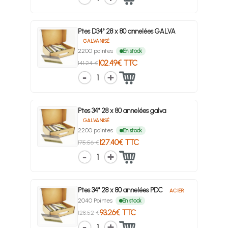
Ptes D34° 28 x 80 annelées GALVA
GALVANISÉ
2200 pointes
En stock
102.49€ TTC
141.24 €
1
Ptes 34° 28 x 80 annelées galva
GALVANISÉ
2200 pointes
En stock
127.40€ TTC
175.56 €
1
Ptes 34° 28 x 80 annelées PDC
ACIER
2040 Pointes
En stock
93.26€ TTC
128.52 €
1