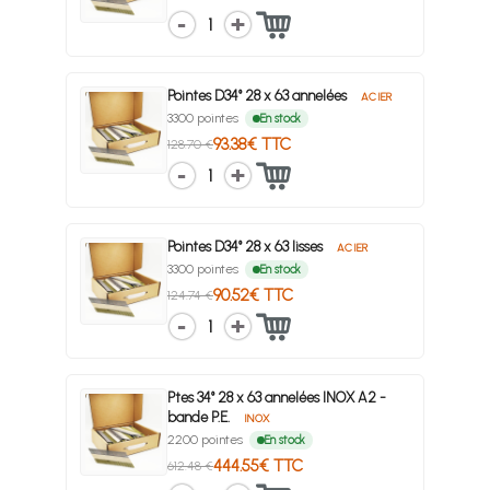
1
Pointes D34° 28 x 63 annelées
ACIER
3300 pointes
En stock
93.38€ TTC
128.70 €
1
Pointes D34° 28 x 63 lisses
ACIER
3300 pointes
En stock
90.52€ TTC
124.74 €
1
Ptes 34° 28 x 63 annelées INOX A2 -
bande P.E.
INOX
2200 pointes
En stock
444.55€ TTC
612.48 €