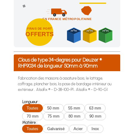
EN FRANCE MÉTROPOLITAINE
FRAIS DE PORT
OFFERTS
Achetez 4 sachets ou boîtes d'agrafes ou de pointes et nous 
Clous de type 34-degres pour Deuzer ®
RHF9034 de longueur 50mm à 90mm
Fabrication des maisons à ossature bois, le lattage,
coffrage, plancher bois, la pose de bardage intérieur ou
extérieur... Alsafix ® - D-38-100-P1 ; Alsafix ® - D-90-G1
Longueur :
Toutes
50 mm
55 mm
63 mm
70 mm
75 mm
80 mm
90 mm
Matière :
Toutes
Galvanisé
Acier
Inox