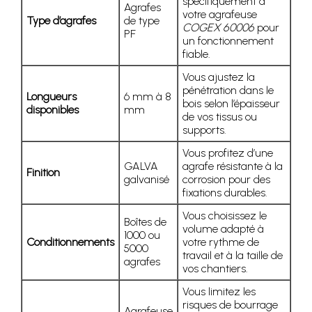
spécifiquement à
Agrafes
votre agrafeuse
Type d’agrafes
de type
COGEX 60006
pour
PF
un fonctionnement
fiable.
Vous ajustez la
pénétration dans le
Longueurs
6 mm à 8
bois selon l’épaisseur
disponibles
mm
de vos tissus ou
supports.
Vous profitez d’une
GALVA
agrafe résistante à la
Finition
galvanisé
corrosion pour des
fixations durables.
Vous choisissez le
Boîtes de
volume adapté à
1000 ou
Conditionnements
votre rythme de
5000
travail et à la taille de
agrafes
vos chantiers.
Vous limitez les
risques de bourrage
Agrafeuse