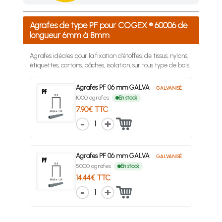
Achetez 4 sachets ou boîtes d'agrafes ou de pointes et nous 
Agrafes de type PF pour COGEX ® 60006 de
longueur 6mm à 8mm
Agrafes idéales pour la fixation d'étoffes, de tissus, nylons,
étiquettes, cartons, bâches, isolation, sur tous type de bois.
Agrafes PF 06 mm GALVA
GALVANISÉ
1000 agrafes
En stock
7.90€ TTC
1
Agrafes PF 06 mm GALVA
GALVANISÉ
5000 agrafes
En stock
14.44€ TTC
1