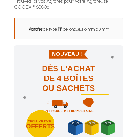
Trouvez ici vos Agrafes pour votre Agrafeuse
COGEX ® 60006
Agrafes
de type
PF
de longueur 6 mm à 8 mm.
NOUVEAU !
DÈS L'ACHAT
DE 4 BOÎTES
OU SACHETS
EN FRANCE MÉTROPOLITAINE
FRAIS DE PORT
OFFERTS