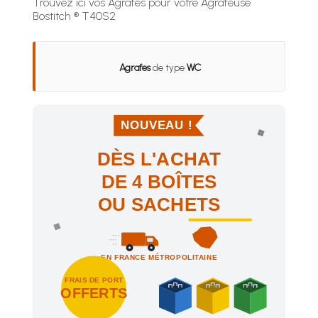
Trouvez ici vos Agrafes pour votre Agrafeuse
Bostitch ® T40S2
Agrafes
de type
WC
NOUVEAU !
DÈS L'ACHAT
DE 4 BOÎTES
OU SACHETS
EN FRANCE MÉTROPOLITAINE
FRAIS DE PORT
OFFERTS