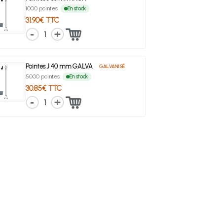
1000 pointes
En stock
31.90€ TTC
1
Pointes J 40 mm GALVA
GALVANISÉ
5000 pointes
En stock
30.85€ TTC
1