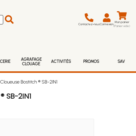
Mon panier
Contactez-nous
Connexion
(Panier vide)
AGRAFAGE
CERIE
ACTIVITÉS
PROMOS
SAV
CLOUAGE
Cloueuse Bostitch ® SB-2IN1
 SB-2IN1