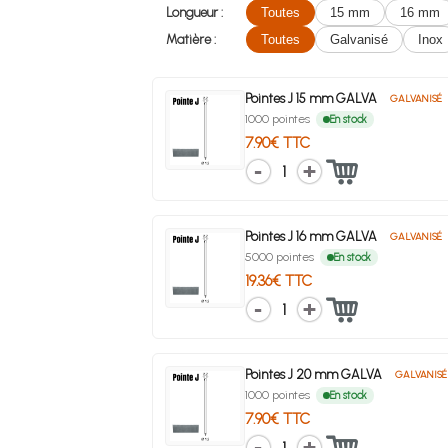
Longueur :
Toutes
15 mm
16 mm
Matière :
Toutes
Galvanisé
Inox
Pointes J 15 mm GALVA
GALVANISÉ
1000 pointes
En stock
7.90€ TTC
1
Pointes J 16 mm GALVA
GALVANISÉ
5000 pointes
En stock
19.36€ TTC
1
Pointes J 20 mm GALVA
GALVANISÉ
1000 pointes
En stock
7.90€ TTC
1