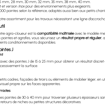
25 mm, 28 mm, 30 mm, 32 mm, 35 mm, 38 mm, 40 mm.
 et version
Inox
pour des environnements plus exigeants.
00 pointes selon la référence, adaptés aussi bien aux petits chanti
re assortiment pour les travaux nécessitant une ligne d’accrocha
til
tre agra-cloueur est la
compatibilité maîtrisée
avec le modèle ment
s pointes et agrafes, vous sécurisez un
résultat propre et régulier
, 
érents conditionnements disponibles.
ointes J
nt
vec des pointes J de 15 à 25 mm pour obtenir un résultat discret et 
essivement la surface.
ts cadres, façades de tiroirs ou éléments de mobilier léger, en u
isuel propre sur les faces apparentes.
 mixtes
es pointes de 30 à 40 mm pour traverser plusieurs épaisseurs sa
etours de niches ou petites structures décoratives.