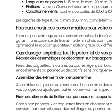
Longueurs de pointes J
: 15 mm, 16 mm, 20 mm, 
Finitions
: version
Galvanisé
pour un usage courant
Conditionnements
: sachets ou boîtes de 1000 à 100
Les agrafes de type K, de 15 mm à 35 mm, complètent vot
Pourquoi choisir ces consommables pour votre ou
Le principal avantage de ces consommables dédiés à vo
garantit une cadence de travail fluide. En choisissant ce
optimisant le rapport quantité/utilisation grâce aux diff
Cas d’usage : exploitez tout le potentiel de vos p
Réaliser des assemblages de décoration sur bois appare
Fixez des baguettes, moulures ou cadres légers sur bois a
encadrements ou panneaux décoratifs sans marquer exc
Assembler des éléments de menuiserie fine
Assemblez des pièces de menuiserie fine, comme des peti
vos collages ou ajustages tout en conservant un aspect v
Fixer des éléments de finition sur panneaux et supports
Combinez panneaux et baguettes fines en choisissant d
convient par exemple pour des habillages de panneaux, r