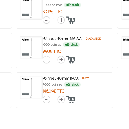
5000 pointes
En stock
30.19€ TTC
1
Pointes J 40 mm GALVA
GALVANISÉ
1000 pointes
En stock
9.90€ TTC
1
Pointes J 40 mm INOX
INOX
7000 pointes
En stock
146.09€ TTC
1