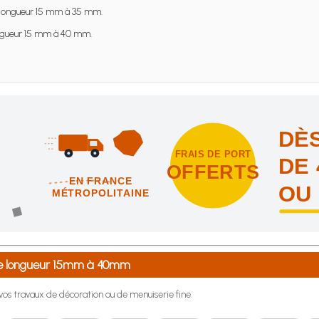
longueur 15 mm à 35 mm.
gueur 15 mm à 40 mm.
DÈS
FRAIS DE PORT
DE 
OFFERTS
EN FRANCE
OU
MÉTROPOLITAINE
intes et nous vous offrons les frais de port en France métropolitai
1 de longueur 15mm à 40mm
r vos travaux de décoration ou de menuiserie fine.