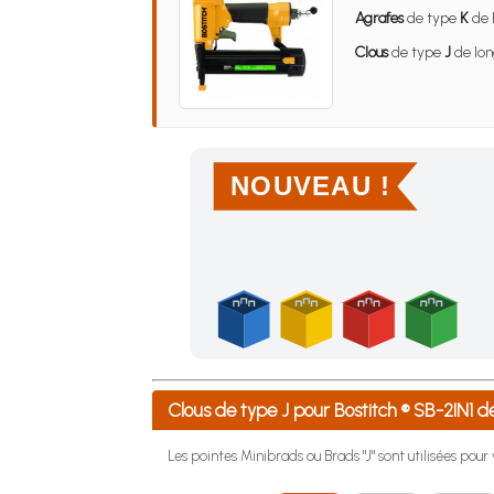
Agrafes
de type
K
de 
Clous
de type
J
de lon
NOUVEAU !
Achetez 4 sachets ou boîtes d'agrafes ou de po
Clous de type J pour Bostitch ® SB-2IN
Les pointes Minibrads ou Brads "J" sont utilisées pou