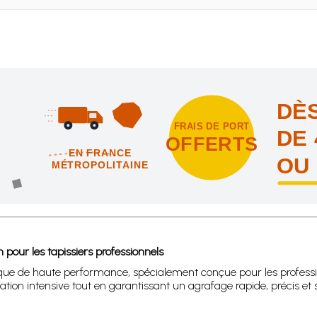
DÈS
FRAIS DE PORT
DE 
OFFERTS
EN FRANCE
OU
MÉTROPOLITAINE
intes et nous vous offrons les frais de port en France métropolitai
our les tapissiers professionnels
que de haute performance, spécialement conçue pour les profess
ion intensive tout en garantissant un agrafage rapide, précis et sé