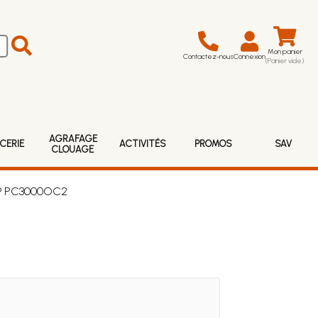
Mon panier
Contactez-nous
Connexion
(Panier vide)
AGRAFAGE
CERIE
ACTIVITÉS
PROMOS
SAV
CLOUAGE
h ® PC3000OC2