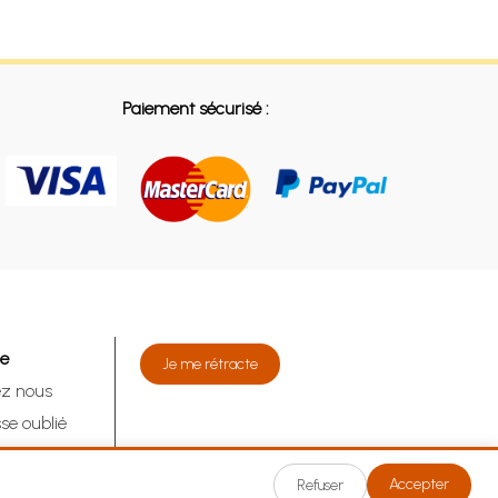
Paiement sécurisé :
de
Je me rétracte
ez nous
se oublié
tracte
Accepter
Refuser