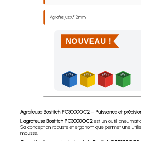
Agrafes jusqu' 12mm.
NOUVEAU !
Achetez 4 sachets ou boîtes d'agrafes ou de po
Agrafeuse Bostitch PC3000OC2 – Puissance et précision p
L’
agrafeuse Bostitch PC3000OC2
est un outil pneumati
Sa conception robuste et ergonomique permet une utilisat
mousse.