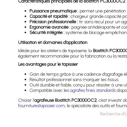
Caractéristiques principales de la Bostitch PC3000OC2
Puissance pneumatique :
permet une pénétration o
Capacité et rapidité :
chargeur grande capacité pour
Précision professionnelle :
tir sans recul pour un agr
Ergonomie avancée :
poignée antidérapante et corp
Sécurité intégrée :
système de blocage empêchant le
Utilisation et domaines d’application
Idéale pour les ateliers de tapisserie, la
Bostitch PC300
également recommandée pour la fabrication ou la restaur
Les avantages pour le tapissier
Gain de temps grâce à une cadence d’agrafage él
Résultat professionnel sans marquer les tissus.
Outil durable et fiable, conçu pour résister à une uti
Compatible avec les
agrafes fines standards
dispon
Choisir l’
agrafeuse Bostitch PC3000OC2
, c’est investir
fourniturestapissier.com
, le spécialiste des outils et four
Recherche d'a