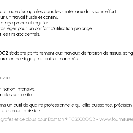
ptimale des agrafes dans les matériaux durs sans effort.
 un travail fluide et continu.
afage propre et régulier.
s léger pour un confort d’utilisation prolongé.
s tirs accidentels.
0OC2
s’adapte parfaitement aux travaux de fixation de tissus, sangles
ation de sièges, fauteuils et canapés.
evée.
lisation intensive.
ibles sur le site.
 dans un outil de qualité professionnelle qui allie puissance, précis
nitures pour tapissiers.
grafes et de clous pour Bostitch ® PC3000OC2 - www.fourniture