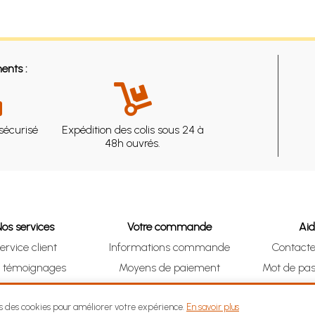
ents :
sécurisé
Expédition des colis sous 24 à
48h ouvrés.
Nos services
Votre commande
Ai
ervice client
Informations commande
Contact
s témoignages
Moyens de paiement
Mot de pas
& Collect (DRIVE)
Suivre vos achats
Je me ré
ns des cookies pour améliorer votre expérience.
En savoir plus