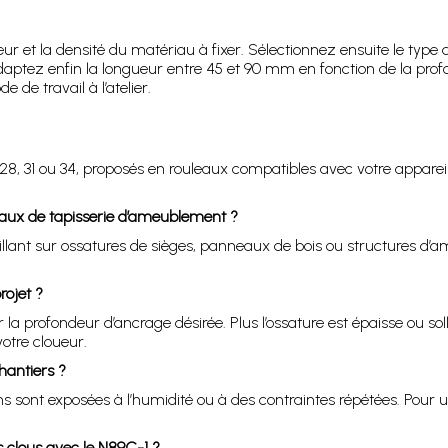
ur et la densité du matériau à fixer. Sélectionnez ensuite le type d
daptez enfin la longueur entre 45 et 90 mm en fonction de la profo
de travail à l’atelier.
5, 28, 31 ou 34, proposés en rouleaux compatibles avec votre appa
vaux de tapisserie d’ameublement ?
vaillant sur ossatures de sièges, panneaux de bois ou structures 
ojet ?
la profondeur d’ancrage désirée. Plus l’ossature est épaisse ou soll
otre cloueur.
hantiers ?
ons sont exposées à l’humidité ou à des contraintes répétées. Pour u
es clous avec le N89C-1 ?