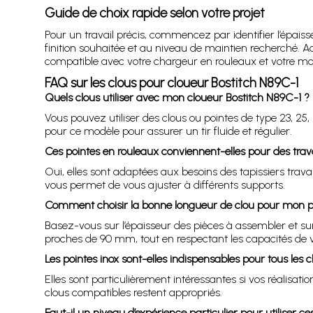
Guide de choix rapide selon votre projet
Pour un travail précis, commencez par identifier l’épaisse
finition souhaitée et au niveau de maintien recherché. A
compatible avec votre chargeur en rouleaux et votre mode 
FAQ sur les clous pour cloueur Bostitch N89C-1
Quels clous utiliser avec mon cloueur Bostitch N89C-1 ?
Vous pouvez utiliser des clous ou pointes de type 23, 2
pour ce modèle pour assurer un tir fluide et régulier.
Ces pointes en rouleaux conviennent-elles pour des tra
Oui, elles sont adaptées aux besoins des tapissiers tra
vous permet de vous ajuster à différents supports.
Comment choisir la bonne longueur de clou pour mon pr
Basez-vous sur l’épaisseur des pièces à assembler et sur 
proches de 90 mm, tout en respectant les capacités de v
Les pointes inox sont-elles indispensables pour tous les c
Elles sont particulièrement intéressantes si vos réalisati
clous compatibles restent appropriés.
Faut-il un niveau d’expérience particulier pour utiliser c