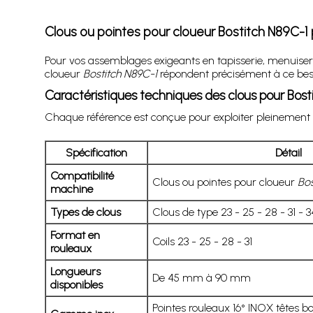
Clous ou pointes pour cloueur Bostitch N89C-1
Pour vos assemblages exigeants en tapisserie, menuiseri
cloueur
Bostitch N89C-1
répondent précisément à ce besoi
Caractéristiques techniques des clous pour Bost
Chaque référence est conçue pour exploiter pleinement 
Spécification
Détail
Compatibilité
Clous ou pointes pour cloueur
Bos
machine
Types de clous
Clous de type 23 - 25 - 28 - 31 - 3
Format en
Coils 23 - 25 - 28 - 31
rouleaux
Longueurs
De 45 mm à 90 mm
disponibles
Pointes rouleaux 16° INOX têtes 