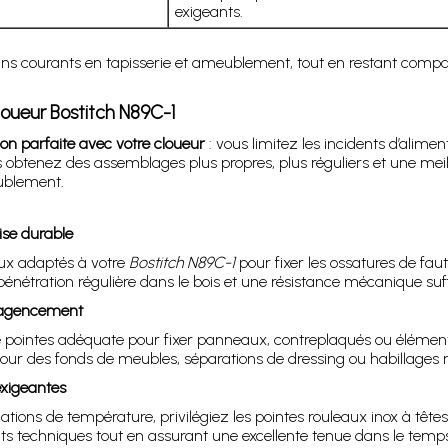
exigeants.
oins courants en tapisserie et ameublement, tout en restant compati
loueur Bostitch N89C-1
on parfaite avec votre cloueur
: vous limitez les incidents d’aliment
obtenez des assemblages plus propres, plus réguliers et une meilleu
ublement.
ise durable
aux adaptés à votre
Bostitch N89C-1
pour fixer les ossatures de fau
énétration régulière dans le bois et une résistance mécanique suff
d’agencement
 pointes adéquate pour fixer panneaux, contreplaqués ou élément
pour des fonds de meubles, séparations de dressing ou habillages m
exigeantes
ations de température, privilégiez les pointes rouleaux inox à tê
s techniques tout en assurant une excellente tenue dans le temp