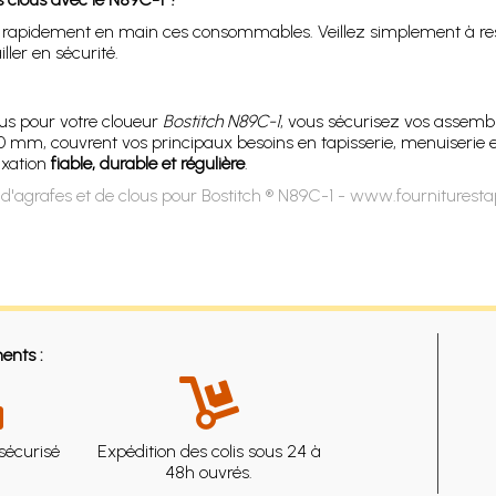
apidement en main ces consommables. Veillez simplement à respecte
ller en sécurité.
us pour votre cloueur
Bostitch N89C-1
, vous sécurisez vos assembl
 90 mm, couvrent vos principaux besoins en tapisserie, menuiserie
ixation
fiable, durable et régulière
.
d'agrafes et de clous pour Bostitch ® N89C-1 - www.fournituresta
ents :
sécurisé
Expédition des colis sous 24 à
48h ouvrés.