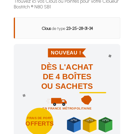
Trouvez ici vos Clous ou Pointes pour votre Cloueur
Bostitch ® N80 SB1
Clous
de type
23-25-28-31-34
NOUVEAU !
DÈS L'ACHAT
DE 4 BOÎTES
OU SACHETS
EN FRANCE MÉTROPOLITAINE
FRAIS DE PORT
OFFERTS