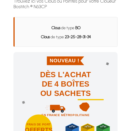
Trouvez ici vos Clous ou Pointes pour votre Cloueur
Bostitch ® N63CP
Clous
de type
BO
Clous
de type
23-25-28-31-34
NOUVEAU !
DÈS L'ACHAT
DE 4 BOÎTES
OU SACHETS
EN FRANCE MÉTROPOLITAINE
FRAIS DE PORT
OFFERTS