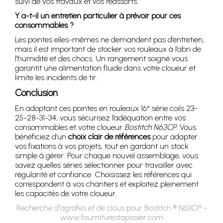
suivi de vos travaux et vos réassorts.
Y a-t-il un entretien particulier à prévoir pour ces
consommables ?
Les pointes elles-mêmes ne demandent pas d’entretien,
mais il est important de stocker vos rouleaux à l’abri de
l’humidité et des chocs. Un rangement soigné vous
garantit une alimentation fluide dans votre cloueur et
limite les incidents de tir.
Conclusion
En adoptant ces pointes en rouleaux 16° série coils 23-
25-28-31-34, vous sécurisez l’adéquation entre vos
consommables et votre cloueur
Bostitch N63CP
. Vous
bénéficiez d’un
choix clair de références
pour adapter
vos fixations à vos projets, tout en gardant un stock
simple à gérer. Pour chaque nouvel assemblage, vous
savez quelles séries sélectionner pour travailler avec
régularité et confiance. Choisissez les références qui
correspondent à vos chantiers et exploitez pleinement
les capacités de votre cloueur.
Recherche d'agrafes et de clous pour Bostitch ® N63CP -
www.fourniturestapissier.com