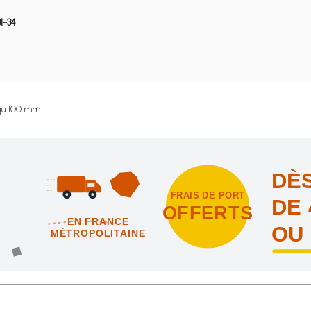
1-34
qu' 100 mm.
DÈS
FRAIS DE PORT
DE 
OFFERTS
EN FRANCE
OU
MÉTROPOLITAINE
intes et nous vous offrons les frais de port en France métropolitai