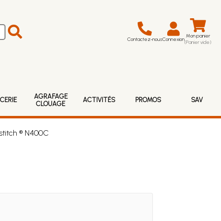
Mon panier
Contactez-nous
Connexion
(Panier vide)
AGRAFAGE
CERIE
ACTIVITÉS
PROMOS
SAV
CLOUAGE
stitch ® N400C