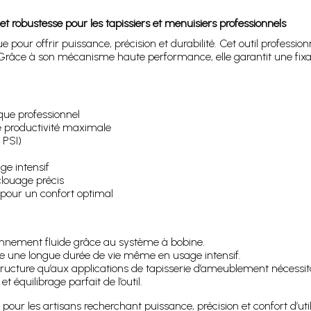
obustesse pour les tapissiers et menuisiers professionnels
ur offrir puissance, précision et durabilité. Cet outil profession
. Grâce à son mécanisme haute performance, elle garantit une fix
ique professionnel
e productivité maximale
 PSI)
ge intensif
clouage précis
pour un confort optimal
onnement fluide grâce au système à bobine.
re une longue durée de vie même en usage intensif.
ructure qu’aux applications de tapisserie d’ameublement nécessitan
 équilibrage parfait de l’outil.
our les artisans recherchant puissance, précision et confort d’util