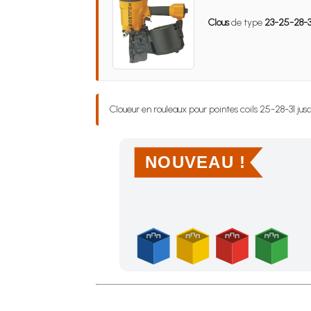
Clous
de type
23-25-28-3
Cloueur en rouleaux pour pointes coils 25-28-31 jus
NOUVEAU !
Achetez 4 sachets ou boîtes d'agrafes ou de po