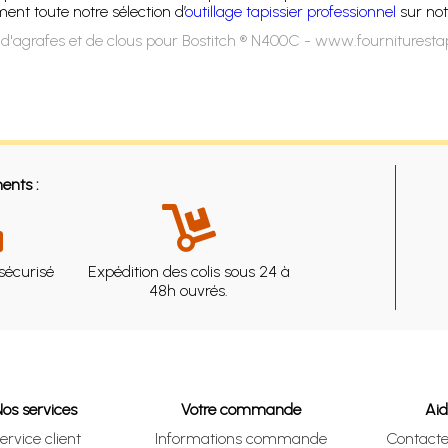
ent toute notre sélection d’
outillage tapissier professionnel
sur notr
d'agrafes et de clous pour Bostitch ® N400C - www.fournituresta
ents :
sécurisé
Expédition des colis sous 24 à
48h ouvrés.
Nos services
Votre commande
Ai
ervice client
Informations commande
Contact