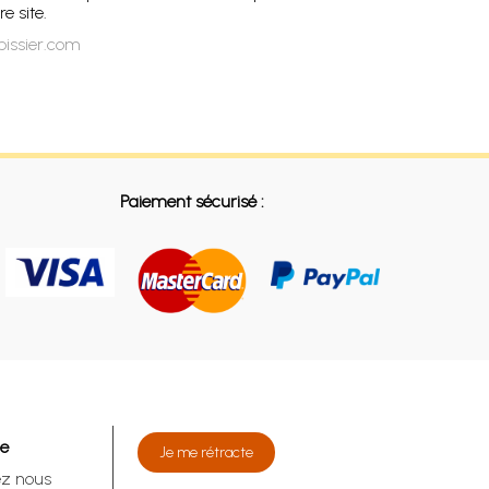
e site.
pissier.com
Paiement sécurisé :
de
Je me rétracte
ez nous