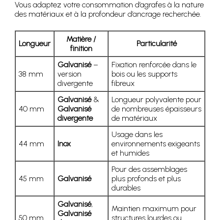
Vous adaptez votre consommation d’agrafes à la nature
des matériaux et à la profondeur d’ancrage recherchée.
Matière /
Longueur
Particularité
finition
Galvanisé
–
Fixation renforcée dans le
38 mm
version
bois ou les supports
divergente
fibreux
Galvanisé
&
Longueur polyvalente pour
40 mm
Galvanisé
de nombreuses épaisseurs
divergente
de matériaux
Usage dans les
44 mm
Inox
environnements exigeants
et humides
Pour des assemblages
45 mm
Galvanisé
plus profonds et plus
durables
Galvanisé
,
Maintien maximum pour
Galvanisé
50 mm
structures lourdes ou