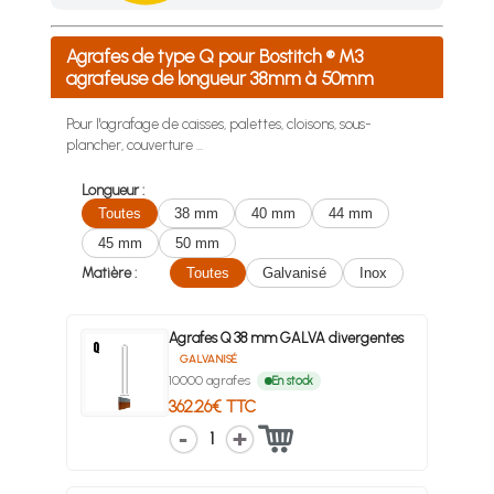
Achetez 4 sachets ou boîtes d'agrafes ou de pointes et nous 
Agrafes de type Q pour Bostitch ® M3
agrafeuse de longueur 38mm à 50mm
Pour l'agrafage de caisses, palettes, cloisons, sous-
plancher, couverture …
Longueur :
Toutes
38 mm
40 mm
44 mm
45 mm
50 mm
Matière :
Toutes
Galvanisé
Inox
Agrafes Q 38 mm GALVA divergentes
GALVANISÉ
10000 agrafes
En stock
362.26€ TTC
1