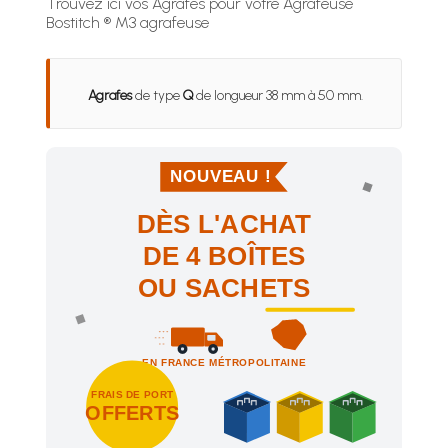
Trouvez ici vos Agrafes pour votre Agrafeuse
Bostitch ® M3 agrafeuse
Agrafes
de type
Q
de longueur 38 mm à 50 mm.
NOUVEAU !
DÈS L'ACHAT
DE 4 BOÎTES
OU SACHETS
EN FRANCE MÉTROPOLITAINE
FRAIS DE PORT
OFFERTS