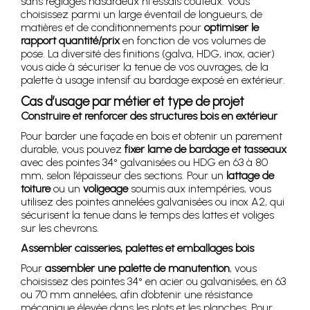
sans réglages hasardeux ni essais coûteux. Vous
choisissez parmi un large éventail de longueurs, de
matières et de conditionnements pour
optimiser le
rapport quantité/prix
en fonction de vos volumes de
pose. La diversité des finitions (galva, HDG, inox, acier)
vous aide à sécuriser la tenue de vos ouvrages, de la
palette à usage intensif au bardage exposé en extérieur.
Cas d’usage par métier et type de projet
Construire et renforcer des structures bois en extérieur
Pour barder une façade en bois et obtenir un parement
durable, vous pouvez
fixer lame de bardage et tasseaux
avec des pointes 34° galvanisées ou HDG en 63 à 80
mm, selon l’épaisseur des sections. Pour un
lattage de
toiture
ou un
voligeage
soumis aux intempéries, vous
utilisez des pointes annelées galvanisées ou inox A2, qui
sécurisent la tenue dans le temps des lattes et voliges
sur les chevrons.
Assembler caisseries, palettes et emballages bois
Pour
assembler une palette de manutention
, vous
choisissez des pointes 34° en acier ou galvanisées, en 63
ou 70 mm annelées, afin d’obtenir une résistance
mécanique élevée dans les plots et les planches. Pour