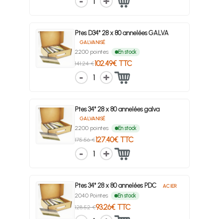
1
Ptes D34° 28 x 80 annelées GALVA
GALVANISÉ
2200 pointes
En stock
102.49€ TTC
141.24 €
1
Ptes 34° 28 x 80 annelées galva
GALVANISÉ
2200 pointes
En stock
127.40€ TTC
175.56 €
1
Ptes 34° 28 x 80 annelées PDC
ACIER
2040 Pointes
En stock
93.26€ TTC
128.52 €