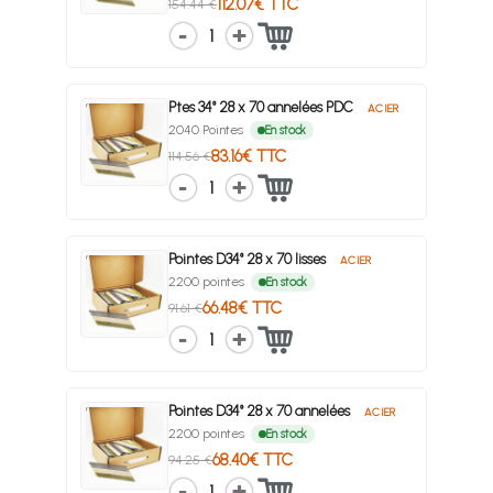
112.07€ TTC
154.44 €
1
Ptes 34° 28 x 70 annelées PDC
ACIER
2040 Pointes
En stock
83.16€ TTC
114.56 €
1
Pointes D34° 28 x 70 lisses
ACIER
2200 pointes
En stock
66.48€ TTC
91.61 €
1
Pointes D34° 28 x 70 annelées
ACIER
2200 pointes
En stock
68.40€ TTC
94.25 €
1