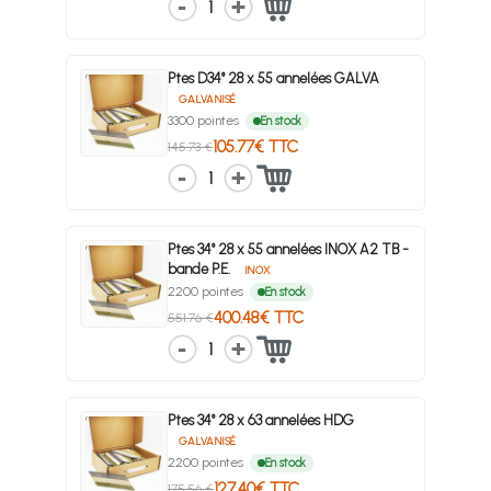
1
Ptes D34° 28 x 55 annelées GALVA
GALVANISÉ
3300 pointes
En stock
105.77€ TTC
145.73 €
1
Ptes 34° 28 x 55 annelées INOX A2 TB -
bande P.E.
INOX
2200 pointes
En stock
400.48€ TTC
551.76 €
1
Ptes 34° 28 x 63 annelées HDG
GALVANISÉ
2200 pointes
En stock
127.40€ TTC
175.56 €