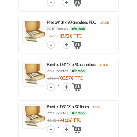
1
Ptes 34° 31 x 90 annelées PDC
ACIER
2040 Pointes
En stock
113.72€ TTC
156.67 €
1
Pointes D34° 31 x 90 annelées
ACIER
2200 pointes
En stock
100.57€ TTC
138.60 €
1
Pointes D34° 31 x 90 lisses
ACIER
2200 pointes
En stock
94.66€ TTC
130.42 €
1