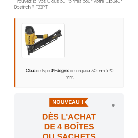
Trouvez ici vos Clous ou Pointes pour votre Cloueur
Bostitch ® F33PT
Clous
de type
34-degres
de longueur 50 mm à 90
mm.
NOUVEAU !
DÈS L'ACHAT
DE 4 BOÎTES
OU SACHETS