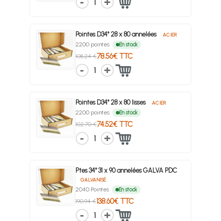
1
Pointes D34° 28 x 80 annelées
ACIER
2200 pointes
En stock
78.56€ TTC
108.24 €
1
Pointes D34° 28 x 80 lisses
ACIER
2200 pointes
En stock
74.52€ TTC
102.70 €
1
Ptes 34° 31 x 90 annelées GALVA PDC
GALVANISÉ
2040 Pointes
En stock
138.60€ TTC
190.94 €
1