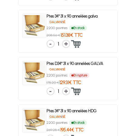
Ptes 34° 31 x 90 annelées galva
GALVANISÉ
2200 pointes
En stock
151.38€ TTC
208.56 €
1
Ptes D34° 31 x 90 annelées GALVA
GALVANISÉ
2200 pointes
En rupture
129.31€ TTC
178.20 €
1
Ptes 34° 31 x 90 annelées HDG
GALVANISÉ
2200 pointes
En stock
195.44€ TTC
269.28 €