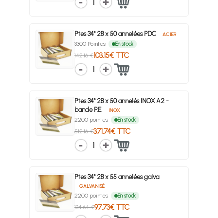
1
Ptes 34° 28 x 50 annelées PDC
ACIER
3300 Pointes
En stock
103.15€ TTC
142.16 €
1
Ptes 34° 28 x 50 annelés INOX A2 -
bande P.E.
INOX
2200 pointes
En stock
371.74€ TTC
512.16 €
1
Ptes 34° 28 x 55 annelées galva
GALVANISÉ
2200 pointes
En stock
97.73€ TTC
134.64 €