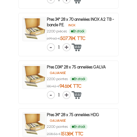
Ptes 34° 28 x 70 annelées INOX A2 TB -
bande P.E.
INOX
2200 pièces
En stock
507.78€ TTC
699.60 €
1
Ptes D34° 28 x 75 annelées GALVA
GALVANISÉ
2200 pointes
En stock
94.66€ TTC
130.42 €
1
Ptes 34° 28 x 75 annelées HDG
GALVANISÉ
2200 pointes
En stock
151.38€ TTC
208.56 €