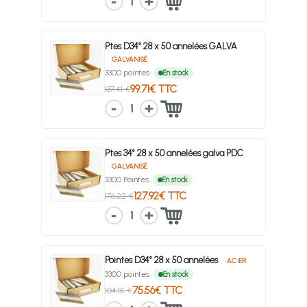
1
Ptes D34° 28 x 50 annelées GALVA
GALVANISÉ
3300 pointes
En stock
99.71€ TTC
137.41 €
1
Ptes 34° 28 x 50 annelées galva PDC
GALVANISÉ
3300 Pointes
En stock
127.92€ TTC
176.22 €
1
Pointes D34° 28 x 50 annelées
ACIER
3300 pointes
En stock
75.56€ TTC
104.15 €