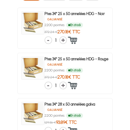
Ptes 34° 25 x 50 annelées HDG - Noir
GALVANISÉ
2200 pointes
En stock
270.18€ TTC
372.24 €
1
Ptes 34° 25 x 50 annelées HDG - Rouge
GALVANISÉ
2200 pointes
En stock
270.18€ TTC
372.24 €
1
Ptes 34° 28 x 50 annelées galva
GALVANISÉ
2200 pointes
En stock
93.89€ TTC
129.36 €