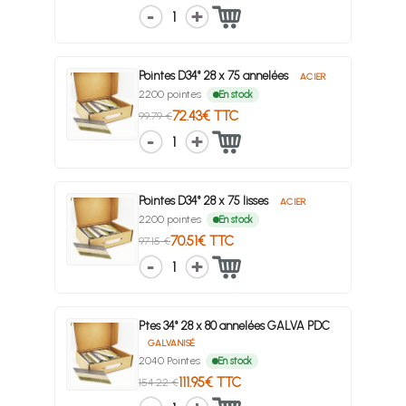
1
Pointes D34° 28 x 75 annelées
ACIER
2200 pointes
En stock
72.43€ TTC
99.79 €
1
Pointes D34° 28 x 75 lisses
ACIER
2200 pointes
En stock
70.51€ TTC
97.15 €
1
Ptes 34° 28 x 80 annelées GALVA PDC
GALVANISÉ
2040 Pointes
En stock
111.95€ TTC
154.22 €