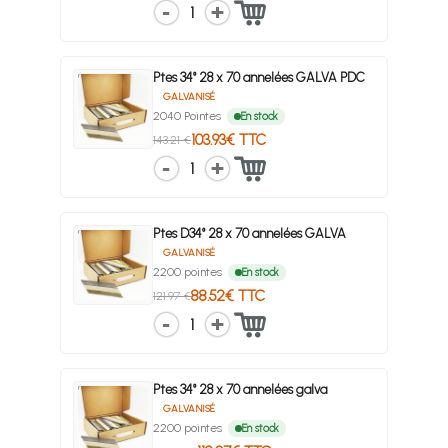
1
Ptes 34° 28 x 70 annelées GALVA PDC
GALVANISÉ
2040 Pointes
En stock
103.93€ TTC
143.21 €
1
Ptes D34° 28 x 70 annelées GALVA
GALVANISÉ
2200 pointes
En stock
88.52€ TTC
121.97 €
1
Ptes 34° 28 x 70 annelées galva
GALVANISÉ
2200 pointes
En stock