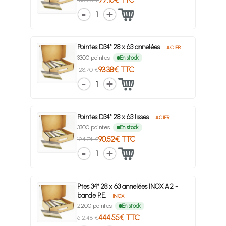
1
Pointes D34° 28 x 63 annelées
ACIER
3300 pointes
En stock
93.38€ TTC
128.70 €
1
Pointes D34° 28 x 63 lisses
ACIER
3300 pointes
En stock
90.52€ TTC
124.74 €
1
Ptes 34° 28 x 63 annelées INOX A2 -
bande P.E.
INOX
2200 pointes
En stock
444.55€ TTC
612.48 €