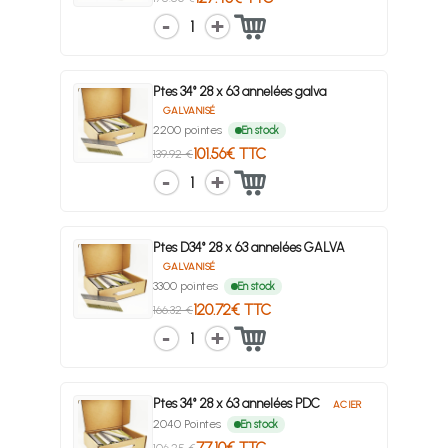
1
Ptes 34° 28 x 63 annelées galva
GALVANISÉ
2200 pointes
En stock
101.56€ TTC
139.92 €
1
Ptes D34° 28 x 63 annelées GALVA
GALVANISÉ
3300 pointes
En stock
120.72€ TTC
166.32 €
1
Ptes 34° 28 x 63 annelées PDC
ACIER
2040 Pointes
En stock
77.10€ TTC
106.25 €