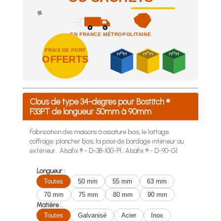
EN FRANCE MÉTROPOLITAINE
FRAIS DE PORT
OFFERTS
Achetez 4 sachets ou boîtes d'agrafes ou de pointes et nous 
Clous de type 34-degres pour Bostitch ®
F33PT de longueur 50mm à 90mm
Fabrication des maisons à ossature bois, le lattage,
coffrage, plancher bois, la pose de bardage intérieur ou
extérieur... Alsafix ® - D-38-100-P1 ; Alsafix ® - D-90-G1
Longueur :
Toutes
50 mm
55 mm
63 mm
70 mm
75 mm
80 mm
90 mm
Matière :
Toutes
Galvanisé
Acier
Inox