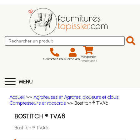
Mon panier
Contactez-nous
Connexion
(Panier vide)
MENU
Accueil
>>
Agrafeuses et Agrafes, cloueurs et clous,
Compresseurs et raccords
>> Bostitch ® TVA6
BOSTITCH ® TVA6
Bostitch ® TVA6