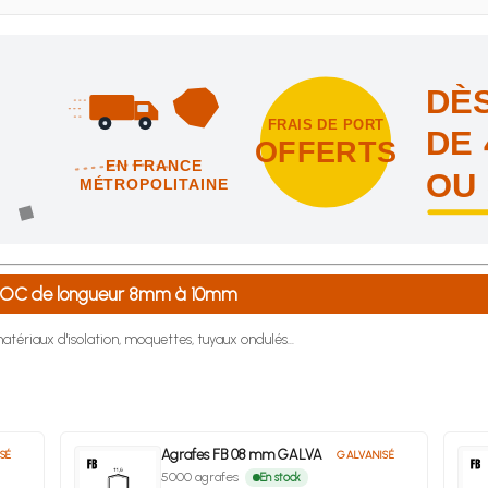
DÈS
FRAIS DE PORT
DE 
OFFERTS
EN FRANCE
OU
MÉTROPOLITAINE
intes et nous vous offrons les frais de port en France métropolitai
-8-OC de longueur 8mm à 10mm
atériaux d'isolation, moquettes, tuyaux ondulés...
Agrafes FB 08 mm GALVA
SÉ
GALVANISÉ
5000 agrafes
En stock