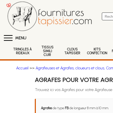
MENU
TISSUS
TRINGLES À
CLOUS
KITS
SIMILI
RIDEAUX
TAPISSIER
CONFECTION
CUIR
Accueil
>>
Agrafeuses et Agrafes, cloueurs et clous, Co
AGRAFES POUR VOTRE AGR
Trouvez ici vos Agrafes pour votre Agrafeus
Agrafes
de type
FB
de longueur 8 mm à 10 mm.