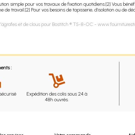
ution simple pour vos travaux de fixation quotidiens.[2] Vous bé
e travail.[2] Pour vos besoins de tapisserie, d’isolation ou de déc
'agrafes et de clous pour Bostitch ® T5-8-OC - www.fourniturest
ents :
sécurisé
Expédition des colis sous 24 à
48h ouvrés.