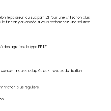
on l’épaisseur du support.[2] Pour une utilisation plus
 la finition galvanisée si vous recherchez une solution
à des agrafes de type FB.[2]
.
 des consommables adaptés aux travaux de fixation
ommation plus régulière.
on.