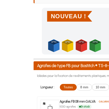
NOUVEAU !
Achetez 4 sachets ou boîtes d'agrafes ou de po
Agrafes de type FB pour Bostitch ® T5
Idéales pour la fixation de revêtements plastiques, m
Longueur :
Toutes
8 mm
10 mm
Agrafes FB 08 mm GALVA
GALVANI
1000 agrafes
En stock