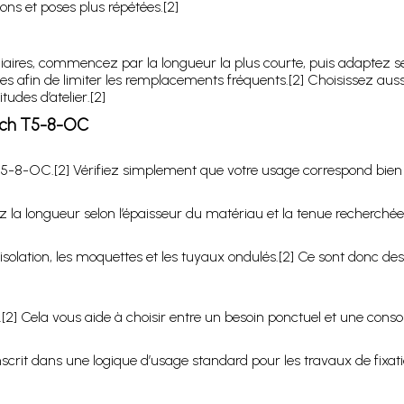
ons et poses plus répétées.[2]
diaires, commencez par la longueur la plus courte, puis adaptez sel
s afin de limiter les remplacements fréquents.[2] Choisissez aussi
udes d’atelier.[2]
itch T5-8-OC
 T5-8-OC.[2] Vérifiez simplement que votre usage correspond bien 
 la longueur selon l’épaisseur du matériau et la tenue recherchée
d’isolation, les moquettes et les tuyaux ondulés.[2] Ce sont donc
.[2] Cela vous aide à choisir entre un besoin ponctuel et une cons
inscrit dans une logique d’usage standard pour les travaux de fixati