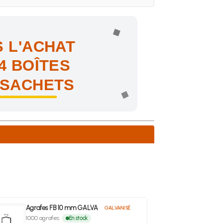
 L'ACHAT
4 BOÎTES
 SACHETS
ne !
Agrafes FB 10 mm GALVA
GALVANISÉ
1000 agrafes
En stock