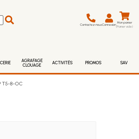
Mon panier
Contactez-nous
Connexion
(Panier vide)
AGRAFAGE
CERIE
ACTIVITÉS
PROMOS
SAV
CLOUAGE
 ® T5-8-OC