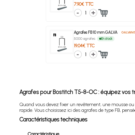
7.90€ TTC
1
Agrafes FB 10 mm GALVA
GALVANI
5000 agrafes
En stock
19.04€ TTC
1
Agrafes pour Bostitch T5-8-OC : équipez vos t
Quand vous devez fixer un revêtement, une mousse ou u
rapide. Vous choisissez ici des agrafes de type FB, pe
Caractéristiques techniques
Caractéristique