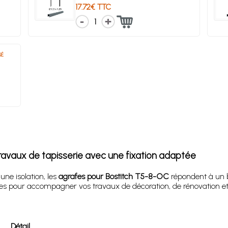
17.72€ TTC
1
SÉ
ravaux de tapisserie avec une fixation adaptée
ne isolation, les
agrafes pour Bostitch T5-8-OC
répondent à un be
nsées pour accompagner vos travaux de décoration, de rénovation e
Détail