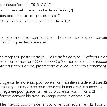
’agrafeuse Bostitch T5-8-OC.[2]
rofondeur selon le support et le matériau.[2]
ition adaptée aux usages courants.[2]
00 agrafes, selon votre rythme de travail.[2]
re des formats plus compacts pour les petites séries et des condi
ns multiplier les références.
 de temps au poste de travail. Ces agrafes de type FB offrent un c
 conditionnement en 1 000 ou 5 000 pièces renforce aussi le
rappor
te pour travailler vite, proprement et avec un approvisionnement li
afage sur le matériau pour obtenir un maintien stable et discret.[2
z une longueur adaptée pour sécuriser la tenue sur le support.[2]
 régulière pour garder un rendu propre sur vos finitions.[2]
 format compatible avec un usage pratique et précis.[2]
 les travaux courants de rénovation et d’ameublement.[2] Pour un 