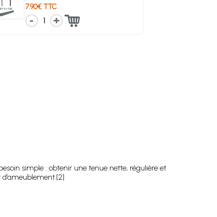
7.90€ TTC
1
soin simple : obtenir une tenue nette, régulière et
t d’ameublement.[2]