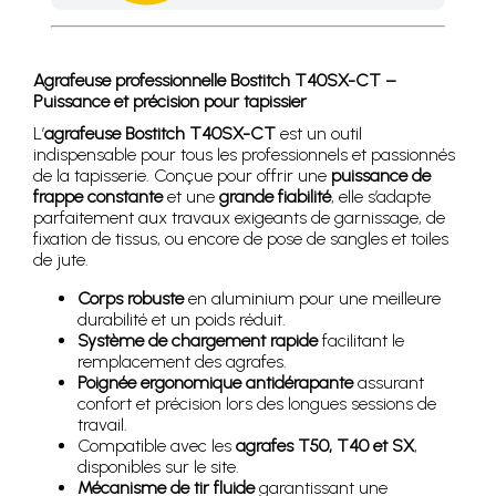
Achetez 4 sachets ou boîtes d'agrafes ou de pointes et nous 
Agrafeuse professionnelle Bostitch T40SX-CT –
Puissance et précision pour tapissier
L’
agrafeuse Bostitch T40SX-CT
est un outil
indispensable pour tous les professionnels et passionnés
de la tapisserie. Conçue pour offrir une
puissance de
frappe constante
et une
grande fiabilité
, elle s’adapte
parfaitement aux travaux exigeants de garnissage, de
fixation de tissus, ou encore de pose de sangles et toiles
de jute.
Corps robuste
en aluminium pour une meilleure
durabilité et un poids réduit.
Système de chargement rapide
facilitant le
remplacement des agrafes.
Poignée ergonomique antidérapante
assurant
confort et précision lors des longues sessions de
travail.
Compatible avec les
agrafes T50, T40 et SX
,
disponibles sur le site.
Mécanisme de tir fluide
garantissant une