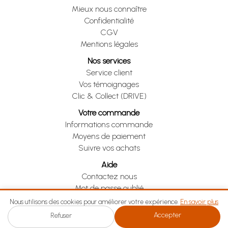
Mieux nous connaître
Confidentialité
CGV
Mentions légales
Nos services
Service client
Vos témoignages
Clic & Collect (DRIVE)
Votre commande
Informations commande
Moyens de paiement
Suivre vos achats
Aide
Contactez nous
Mot de passe oublié
Je me rétracte
Nous utilisons des cookies pour améliorer votre expérience.
En savoir plus
Accepter
Refuser
Je me rétracte