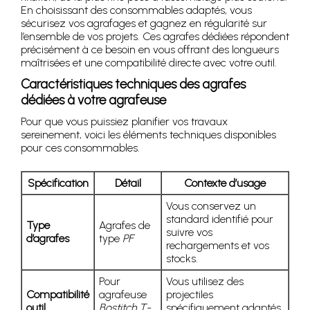
En choisissant des consommables adaptés, vous
sécurisez vos agrafages et gagnez en régularité sur
l’ensemble de vos projets. Ces agrafes dédiées répondent
précisément à ce besoin en vous offrant des longueurs
maîtrisées et une compatibilité directe avec votre outil.
Caractéristiques techniques des agrafes
dédiées à votre agrafeuse
Pour que vous puissiez planifier vos travaux
sereinement, voici les éléments techniques disponibles
pour ces consommables.
Spécification
Détail
Contexte d’usage
Vous conservez un
standard identifié pour
Type
Agrafes de
suivre vos
d’agrafes
type
PF
rechargements et vos
stocks.
Pour
Vous utilisez des
Compatibilité
agrafeuse
projectiles
outil
Bostitch T-
spécifiquement adaptés