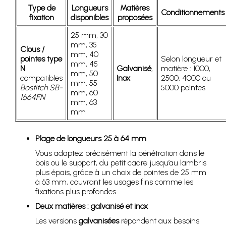
Type de
Longueurs
Matières
Conditionnements
fixation
disponibles
proposées
25 mm, 30
mm, 35
Clous /
mm, 40
pointes type
Selon longueur et
mm, 45
N
Galvanisé
,
matière : 1000,
mm, 50
compatibles
Inox
2500, 4000 ou
mm, 55
Bostitch SB-
5000 pointes
mm, 60
1664FN
mm, 63
mm
Plage de longueurs 25 à 64 mm
Vous adaptez précisément la pénétration dans le
bois ou le support, du petit cadre jusqu’au lambris
plus épais, grâce à un choix de pointes de 25 mm
à 63 mm, couvrant les usages fins comme les
fixations plus profondes.
Deux matières : galvanisé et inox
Les versions
galvanisées
répondent aux besoins