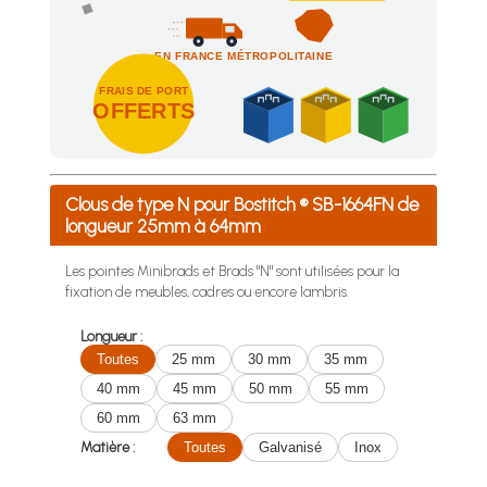
EN FRANCE MÉTROPOLITAINE
FRAIS DE PORT
OFFERTS
Achetez 4 sachets ou boîtes d'agrafes ou de pointes et nous 
Clous de type N pour Bostitch ® SB-1664FN de
longueur 25mm à 64mm
Les pointes Minibrads et Brads "N" sont utilisées pour la
fixation de meubles, cadres ou encore lambris.
Longueur :
Toutes
25 mm
30 mm
35 mm
40 mm
45 mm
50 mm
55 mm
60 mm
63 mm
Matière :
Toutes
Galvanisé
Inox