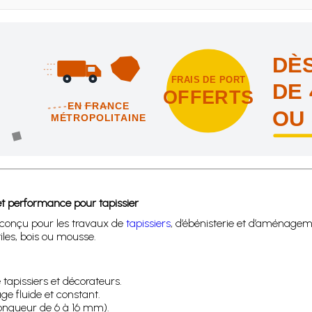
DÈS
FRAIS DE PORT
DE 
OFFERTS
EN FRANCE
OU
MÉTROPOLITAINE
intes et nous vous offrons les frais de port en France métropolitai
t performance pour tapissier
l conçu pour les travaux de
tapissiers
, d’ébénisterie et d’aménagemen
iles, bois ou mousse.
e tapissiers et décorateurs.
e fluide et constant.
longueur de 6 à 16 mm).