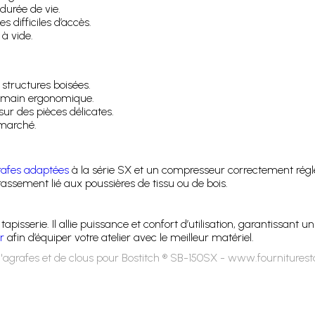
urée de vie.
s difficiles d’accès.
à vide.
r structures boisées.
en main ergonomique.
sur des pièces délicates.
marché.
rafes adaptées
à la série SX et un compresseur correctement réglé 
rassement lié aux poussières de tissu ou de bois.
e tapisserie. Il allie puissance et confort d’utilisation, garantissan
r
afin d’équiper votre atelier avec le meilleur matériel.
'agrafes et de clous pour Bostitch ® SB-150SX - www.fourniturest