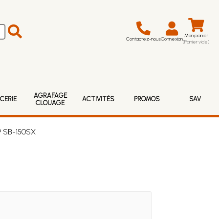
Mon panier
Contactez-nous
Connexion
(Panier vide)
AGRAFAGE
CERIE
ACTIVITÉS
PROMOS
SAV
CLOUAGE
 ® SB-150SX