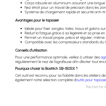
Corps robuste en aluminium assurant une longue d
Nez étroit pour un travail de précision dans les zone
Système de chargement rapide et sécurité anti-tir 
Avantages pour le tapissier
Idéale pour fixer sangles, toiles, tissus et galons su
Réduit la fatigue grâce à sa légèreté et sa prise 
Permet un travail propre, précis et régulier, même 
Compatible avec les compresseurs standards du 
Conseils d’utilisation
Pour une performance optimale, veillez à utiliser des
ag
régulièrement le nez de l’agrafeuse afin d’éviter tout enc
Pourquoi choisir la Bostitch SB-150SX ?
Cet outil est reconnu pour sa fiabilité dans les ateliers d
également notre sélection complète d’
outils pour tapissie
Recherche d