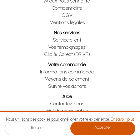
Mieux nous connaître
Confidentialité
CGV
Mentions légales
Nos services
Service client
Vos témoignages
Clic & Collect (DRIVE)
Votre commande
Informations commande
Moyens de paiement
Suivre vos achats
Aide
Contactez nous
Mot de passe oublié
Je me rétracte
Nous utilisons des cookies pour améliorer votre expérience.
En savoir plus
Accepter
Refuser
Je me rétracte