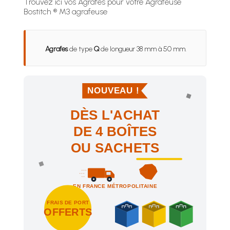
Trouvez ici vos Agrafes pour votre Agrafeuse
Bostitch ® M3 agrafeuse
Agrafes
de type
Q
de longueur 38 mm à 50 mm.
NOUVEAU !
DÈS L'ACHAT
DE 4 BOÎTES
OU SACHETS
EN FRANCE MÉTROPOLITAINE
FRAIS DE PORT
OFFERTS