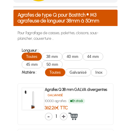
Achetez 4 sachets ou boîtes d'agrafes ou de pointes et nous 
Agrafes de type Q pour Bostitch ® M3
agrafeuse de longueur 38mm à 50mm
Pour l'agrafage de caisses, palettes, cloisons, sous-
plancher, couverture …
Longueur :
Toutes
38 mm
40 mm
44 mm
45 mm
50 mm
Matière :
Toutes
Galvanisé
Inox
Agrafes Q 38 mm GALVA divergentes
GALVANISÉ
10000 agrafes
En stock
362.26€ TTC
1