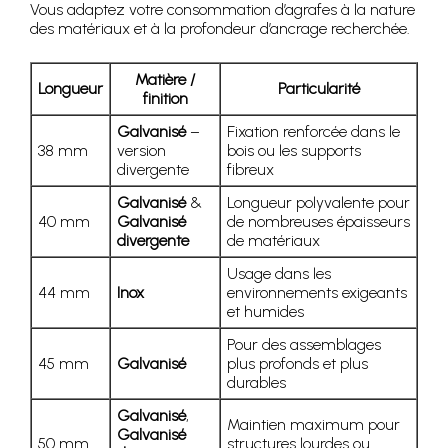
Vous adaptez votre consommation d’agrafes à la nature
des matériaux et à la profondeur d’ancrage recherchée.
Matière /
Longueur
Particularité
finition
Galvanisé
–
Fixation renforcée dans le
38 mm
version
bois ou les supports
divergente
fibreux
Galvanisé
&
Longueur polyvalente pour
40 mm
Galvanisé
de nombreuses épaisseurs
divergente
de matériaux
Usage dans les
44 mm
Inox
environnements exigeants
et humides
Pour des assemblages
45 mm
Galvanisé
plus profonds et plus
durables
Galvanisé
,
Maintien maximum pour
Galvanisé
50 mm
structures lourdes ou