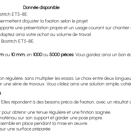
Donnée disponible
stitch ET5-8E.
ettent d’ajuster la fixation selon le projet.
 apporte une présentation propre et un usage courant sur chantier o
daptez ainsi votre achat au volume de travail.
 Bostitch ET5-8E.
mm
ou
10 mm
, en
1000
ou
5000 pièces
. Vous gardez ainsi un bon 
régulière, sans multiplier les essais. Le choix entre deux longueur
 une série de travaux. Vous ciblez ainsi une solution simple, coh
n
lles répondent à des besoins précis de fixation, avec un résultat at
our obtenir une tenue régulière et une finition soignée.
e matériau sur son support et garder une pose propre.
nsemble en place pendant la mise en œuvre.
sur une surface préparée.