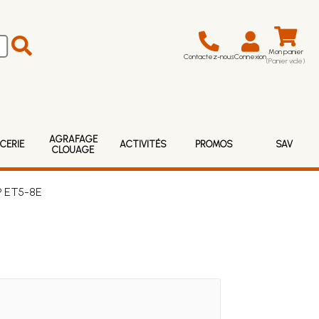
Mon panier
Contactez-nous
Connexion
(Panier vide)
AGRAFAGE
CERIE
ACTIVITÉS
PROMOS
SAV
CLOUAGE
 ® ET5-8E