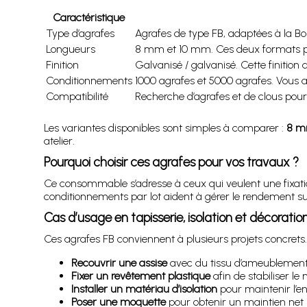
Caractéristique
Type d’agrafes
Agrafes de type FB, adaptées à la Bo
Longueurs
8 mm et 10 mm. Ces deux formats perm
Finition
Galvanisé / galvanisé. Cette finition
Conditionnements
1000 agrafes et 5000 agrafes. Vous a
Compatibilité
Recherche d’agrafes et de clous pour
Les variantes disponibles sont simples à comparer :
8 
atelier.
Pourquoi choisir ces agrafes pour vos travaux ?
Ce consommable s’adresse à ceux qui veulent une fixation 
conditionnements par lot aident à gérer le rendement sur
Cas d’usage en tapisserie, isolation et décoratio
Ces agrafes FB conviennent à plusieurs projets concrets. E
Recouvrir une assise
avec du tissu d’ameublement p
Fixer un revêtement plastique
afin de stabiliser l
Installer un matériau d’isolation
pour maintenir l’e
Poser une moquette
pour obtenir un maintien net 