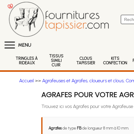
MENU
TISSUS
TRINGLES À
CLOUS
KITS
SIMILI
RIDEAUX
TAPISSIER
CONFECTION
CUIR
Accueil
>>
Agrafeuses et Agrafes, cloueurs et clous, Co
AGRAFES POUR VOTRE AGRA
Trouvez ici vos Agrafes pour votre Agrafeuse
Agrafes
de type
FB
de longueur 8 mm à 10 mm.