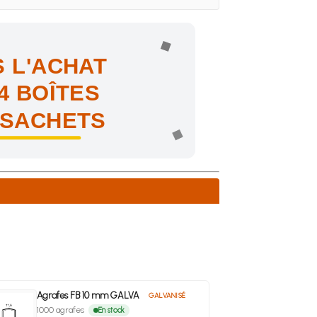
 L'ACHAT
4 BOÎTES
 SACHETS
ne !
Agrafes FB 10 mm GALVA
GALVANISÉ
1000 agrafes
En stock