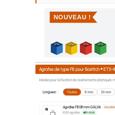
NOUVEAU !
Achetez 4 sachets ou boîtes d'agrafes ou de po
Agrafes de type FB pour Bostitch ® ET
Idéales pour la fixation de revêtements plastiques, m
Longueur :
Toutes
8 mm
10 mm
Agrafes FB 08 mm GALVA
GALVANI
1000 agrafes
En stock