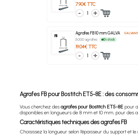
7.90€ TTC
1
Agrafes FB 10 mm GALVA
GALVANI
5000 agrafes
En stock
19.04€ TTC
1
Agrafes FB pour Bostitch ET5-8E : des consom
Vous cherchez des
agrafes pour Bostitch ET5-8E
pour a
disponibles en longueurs de 8 mm et 10 mm, pour des as
Caractéristiques techniques des agrafes FB
Choisissez la longueur selon l’épaisseur du support et le