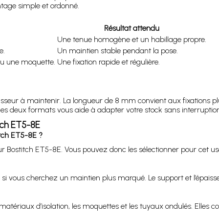
tage simple et ordonné.
Résultat attendu
Une tenue homogène et un habillage propre.
e.
Un maintien stable pendant la pose.
 ou une moquette.
Une fixation rapide et régulière.
aisseur à maintenir. La longueur de 8 mm convient aux fixations p
r les deux formats vous aide à adapter votre stock sans interruption
tch ET5-8E
itch ET5-8E ?
 Bostitch ET5-8E. Vous pouvez donc les sélectionner pour cet us
si vous cherchez un maintien plus marqué. Le support et l’épaisse
 matériaux d’isolation, les moquettes et les tuyaux ondulés. Elles 