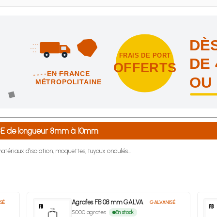
DÈS
FRAIS DE PORT
DE 
OFFERTS
EN FRANCE
OU
MÉTROPOLITAINE
intes et nous vous offrons les frais de port en France métropolitai
5-8E de longueur 8mm à 10mm
atériaux d'isolation, moquettes, tuyaux ondulés...
Agrafes FB 08 mm GALVA
SÉ
GALVANISÉ
5000 agrafes
En stock