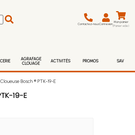
Mon panier
Contactez-nous
Connexion
(Panier vide)
AGRAFAGE
CERIE
ACTIVITÉS
PROMOS
SAV
CLOUAGE
-Cloueuse Bosch ® PTK-19-E
TK-19-E