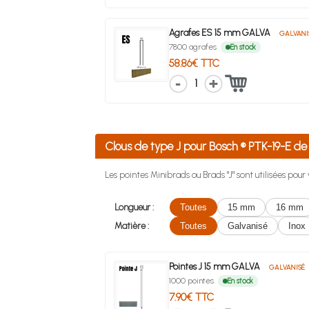
Agrafes ES 15 mm GALVA
GALVANI
7800 agrafes
En stock
58.86€ TTC
1
Clous de type J pour Bosch ® PTK-19-E 
Les pointes Minibrads ou Brads "J" sont utilisées pou
Longueur :
Toutes
15 mm
16 mm
Matière :
Toutes
Galvanisé
Inox
Pointes J 15 mm GALVA
GALVANISÉ
1000 pointes
En stock
7.90€ TTC