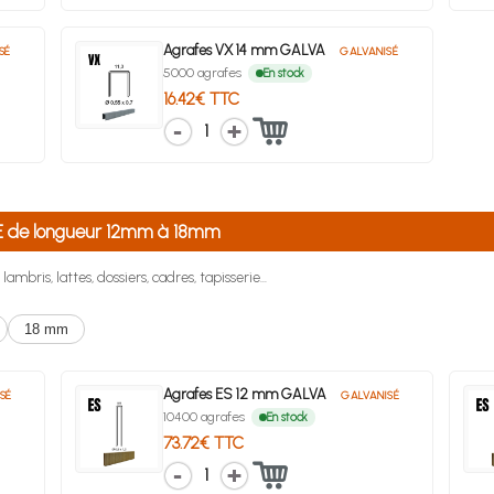
Agrafes VX 14 mm GALVA
SÉ
GALVANISÉ
5000 agrafes
En stock
16.42€ TTC
1
-E de longueur 12mm à 18mm
ambris, lattes, dossiers, cadres, tapisserie...
18 mm
Agrafes ES 12 mm GALVA
SÉ
GALVANISÉ
10400 agrafes
En stock
73.72€ TTC
1