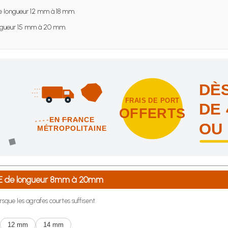
 longueur 12 mm à 18 mm.
gueur 15 mm à 20 mm.
DÈS
FRAIS DE PORT
DE 
OFFERTS
EN FRANCE
OU
MÉTROPOLITAINE
intes et nous vous offrons les frais de port en France métropolitai
9-E de longueur 8mm à 20mm
rsque les agrafes courtes suffisent.
12 mm
14 mm