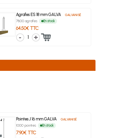
Agrafes ES 18 mm GALVA
GALVANISÉ
7800 agrafes
En stock
64.50€ TTC
1
Pointes J 16 mm GALVA
GALVANISÉ
1000 pointes
En stock
7.90€ TTC