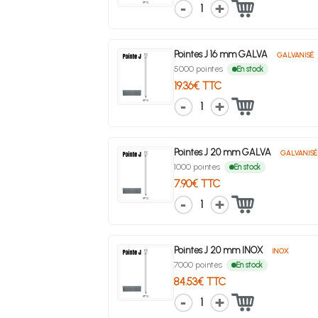
1
Pointes J 16 mm GALVA
GALVANISÉ
5000 pointes
En stock
19.36€ TTC
1
Pointes J 20 mm GALVA
GALVANISÉ
1000 pointes
En stock
7.90€ TTC
1
Pointes J 20 mm INOX
INOX
7000 pointes
En stock
84.53€ TTC
1