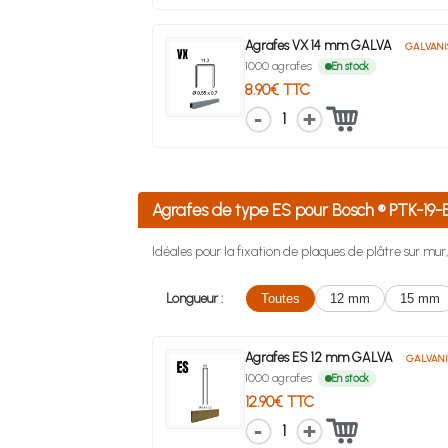
Agrafes VX 14 mm GALVA
GALVANI
1000 agrafes
En stock
8.90€ TTC
1
Agrafes de type ES pour Bosch ® PTK-19
Idéales pour la fixation de plaques de plâtre sur mur, l
Longueur :
Toutes
12 mm
15 mm
Agrafes ES 12 mm GALVA
GALVANI
1000 agrafes
En stock
12.90€ TTC
1