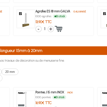
Agrafes ES 18 mm GALVA
SÉ
GALVANISÉ
1000 agrafes
En stock
13.90€ TTC
1
de longueur 15mm à 20mm
r vos travaux de décoration ou de menuiserie fine.
20 mm
Pointes J 15 mm INOX
INOX
1000 pointes
En stock
16.90€ TTC