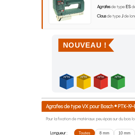
Agrafes
de type
ES
de
Clous
de type
J
de lon
NOUVEAU !
Achetez 4 sachets ou boîtes d'agrafes ou de po
Agrafes de type VX pour Bosch ® PTK-1
Pour la fixation de matériaux peu épais sur du bois lo
Longueur :
Toutes
8 mm
10 mm