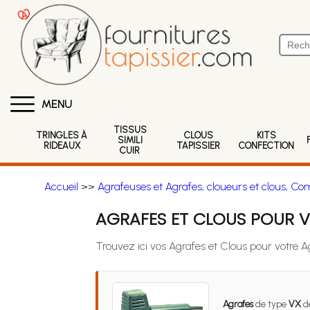
MENU
TISSUS
TRINGLES À
CLOUS
KITS
SIMILI
RIDEAUX
TAPISSIER
CONFECTION
CUIR
Accueil
>>
Agrafeuses et Agrafes, cloueurs et clous, Co
AGRAFES ET CLOUS POUR V
Trouvez ici vos Agrafes et Clous pour votre 
Agrafes
de type
VX
d