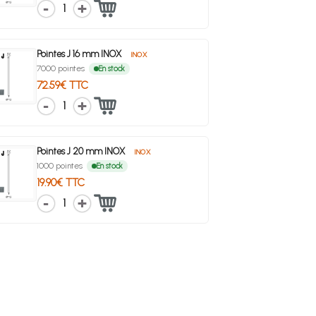
1
Pointes J 16 mm INOX
INOX
7000 pointes
En stock
72.59€ TTC
1
Pointes J 20 mm INOX
INOX
1000 pointes
En stock
19.90€ TTC
1