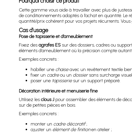
Pourquoi choisir ce produit
Cette gamme vous aide à travailler avec plus de justesse,
de conditionnements adaptés à l’achat en quantité. Le ré
quantité/prix cohérent pour vos projets récurrents. Vous
Cas d’usage
Pose de tapisserie et d’ameublement
Fixez des
agrafes ES
sur des dossiers, cadres ou supports
éléments d’ameublement où la précision compte autant qu
Exemples concrets :
habiller une
chaise
avec un revêtement textile bien
fixer un
cadre
ou un
dossier
sans surcharge visuell
poser une
tapisserie
sur un support préparé.
Décoration intérieure et menuiserie fine
Utilisez les
clous J
pour assembler des éléments de décorat
sur de petites pièces en bois.
Exemples concrets :
monter un
cadre décoratif
;
ajuster un
élément de finition
en atelier ;