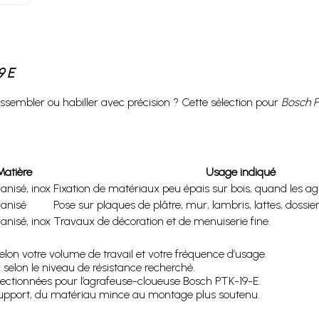
9 E
assembler ou habiller avec précision ? Cette sélection pour
Bosch P
Matière
Usage indiqué
anisé, inox
Fixation de matériaux peu épais sur bois, quand les agr
anisé
Pose sur plaques de plâtre, mur, lambris, lattes, dossier
anisé, inox
Travaux de décoration et de menuiserie fine.
elon votre volume de travail et votre fréquence d’usage.
x selon le niveau de résistance recherché.
sélectionnées pour l’agrafeuse-cloueuse Bosch PTK-19-E.
 support, du matériau mince au montage plus soutenu.