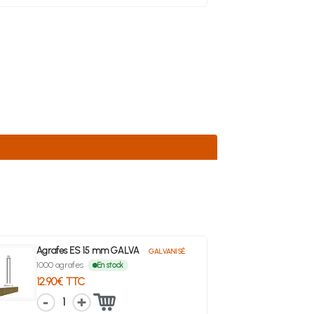
Agrafes ES 15 mm GALVA
GALVANISÉ
1000 agrafes
En stock
12.90€ TTC
1