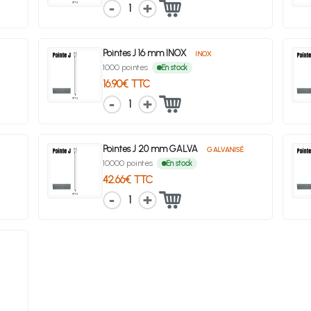
1
Pointes J 16 mm INOX
INOX
1000 pointes
En stock
16.90€ TTC
1
Pointes J 20 mm GALVA
GALVANISÉ
10000 pointes
En stock
42.66€ TTC
1