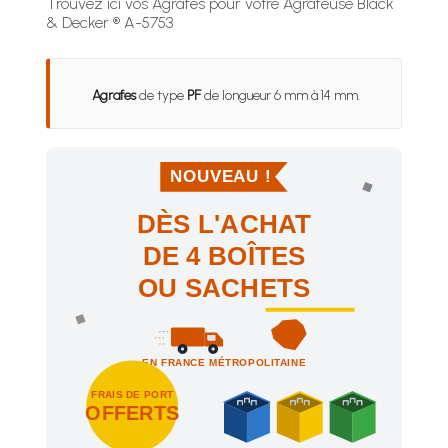
Trouvez ici vos Agrafes pour votre Agrafeuse Black
& Decker ® A-5753
Agrafes
de type
PF
de longueur 6 mm à 14 mm.
NOUVEAU !
DÈS L'ACHAT
DE 4 BOÎTES
OU SACHETS
EN FRANCE MÉTROPOLITAINE
FRAIS DE PORT
OFFERTS