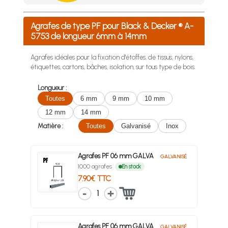
Achetez 4 sachets ou boîtes d'agrafes ou de pointes et nous 
Agrafes de type PF pour Black & Decker ® A-
5753 de longueur 6mm à 14mm
Agrafes idéales pour la fixation d'étoffes, de tissus, nylons,
étiquettes, cartons, bâches, isolation, sur tous type de bois.
Longueur :
Toutes
6 mm
9 mm
10 mm
12 mm
14 mm
Matière :
Toutes
Galvanisé
Inox
Agrafes PF 06 mm GALVA
GALVANISÉ
1000 agrafes
En stock
7.90€ TTC
1
Agrafes PF 06 mm GALVA
GALVANISÉ