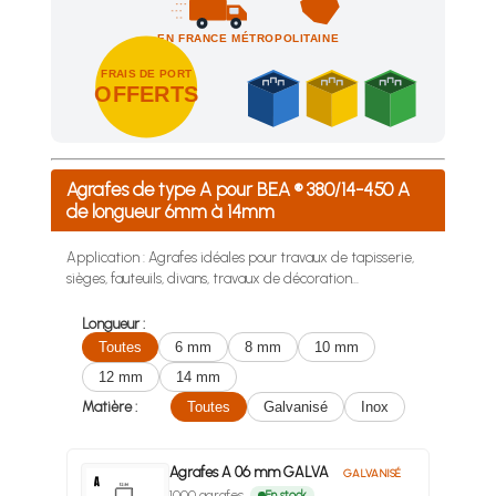
EN FRANCE MÉTROPOLITAINE
FRAIS DE PORT
OFFERTS
Achetez 4 sachets ou boîtes d'agrafes ou de pointes et nous 
Agrafes de type A pour BEA ® 380/14-450 A
de longueur 6mm à 14mm
Application : Agrafes idéales pour travaux de tapisserie,
sièges, fauteuils, divans, travaux de décoration...
Longueur :
Toutes
6 mm
8 mm
10 mm
12 mm
14 mm
Matière :
Toutes
Galvanisé
Inox
Agrafes A 06 mm GALVA
GALVANISÉ
1000 agrafes
En stock