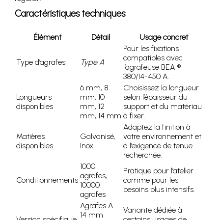
Caractéristiques techniques
Élément
Détail
Usage concret
Pour les fixations
compatibles avec
Type d’agrafes
Type A
l’agrafeuse BEA ®
380/14-450 A.
6 mm, 8
Choisissez la longueur
Longueurs
mm, 10
selon l’épaisseur du
disponibles
mm, 12
support et du matériau
mm, 14 mm
à fixer.
Adaptez la finition à
Matières
Galvanisé,
votre environnement et
disponibles
Inox
à l’exigence de tenue
recherchée.
1000
Pratique pour l’atelier
agrafes,
Conditionnements
comme pour les
10000
besoins plus intensifs.
agrafes
Agrafes A
Variante dédiée à
14 mm
Version spécifique
certains usages de