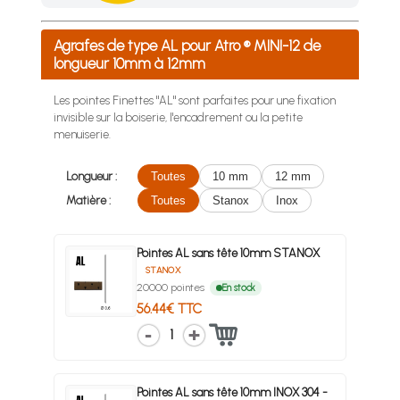
Achetez 4 sachets ou boîtes d'agrafes ou de pointes et nous 
Agrafes de type AL pour Atro ® MINI-12 de
longueur 10mm à 12mm
Les pointes Finettes "AL" sont parfaites pour une fixation
invisible sur la boiserie, l'encadrement ou la petite
menuiserie.
Longueur :
Toutes
10 mm
12 mm
Matière :
Toutes
Stanox
Inox
Pointes AL sans tête 10mm STANOX
STANOX
20000 pointes
En stock
56.44€ TTC
1
Pointes AL sans tête 10mm INOX 304 -