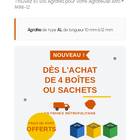
Trouvez ici vos Agrafes pour votre Agrafeuse Atro ®
MINI-12
Agrafes
de type
AL
de longueur 10 mm à 12 mm.
NOUVEAU !
DÈS L'ACHAT
DE 4 BOÎTES
OU SACHETS
EN FRANCE MÉTROPOLITAINE
FRAIS DE PORT
OFFERTS