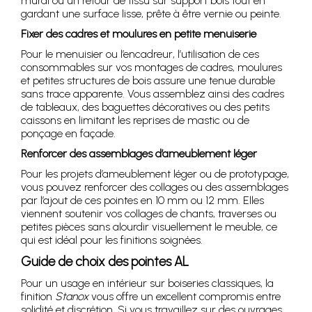
mural ou un retour de tissu sur support bois tout en
gardant une surface lisse, prête à être vernie ou peinte.
Fixer des cadres et moulures en petite menuiserie
Pour le menuisier ou l’encadreur, l’utilisation de ces
consommables sur vos montages de cadres, moulures
et petites structures de bois assure une tenue durable
sans trace apparente. Vous assemblez ainsi des cadres
de tableaux, des baguettes décoratives ou des petits
caissons en limitant les reprises de mastic ou de
ponçage en façade.
Renforcer des assemblages d’ameublement léger
Pour les projets d’ameublement léger ou de prototypage,
vous pouvez renforcer des collages ou des assemblages
par l’ajout de ces pointes en 10 mm ou 12 mm. Elles
viennent soutenir vos collages de chants, traverses ou
petites pièces sans alourdir visuellement le meuble, ce
qui est idéal pour les finitions soignées.
Guide de choix des pointes AL
Pour un usage en intérieur sur boiseries classiques, la
finition
Stanox
vous offre un excellent compromis entre
solidité et discrétion. Si vous travaillez sur des ouvrages