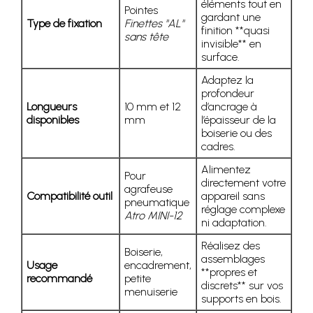
éléments tout en
Pointes
gardant une
Type de fixation
Finettes "AL"
finition **quasi
sans tête
invisible** en
surface.
Adaptez la
profondeur
Longueurs
10 mm et 12
d’ancrage à
disponibles
mm
l’épaisseur de la
boiserie ou des
cadres.
Alimentez
Pour
directement votre
agrafeuse
Compatibilité outil
appareil sans
pneumatique
réglage complexe
Atro MINI-12
ni adaptation.
Réalisez des
Boiserie,
assemblages
Usage
encadrement,
**propres et
recommandé
petite
discrets** sur vos
menuiserie
supports en bois.