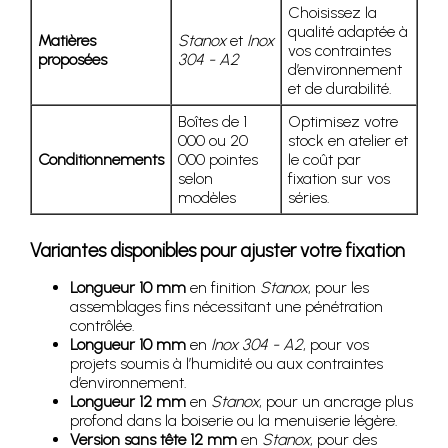
Choisissez la
qualité adaptée à
Matières
Stanox
et
Inox
vos contraintes
proposées
304 - A2
d’environnement
et de durabilité.
Boîtes de 1
Optimisez votre
000 ou 20
stock en atelier et
Conditionnements
000 pointes
le coût par
selon
fixation sur vos
modèles
séries.
Variantes disponibles pour ajuster votre fixation
Longueur 10 mm
en finition
Stanox
, pour les
assemblages fins nécessitant une pénétration
contrôlée.
Longueur 10 mm
en
Inox 304 - A2
, pour vos
projets soumis à l’humidité ou aux contraintes
d’environnement.
Longueur 12 mm
en
Stanox
, pour un ancrage plus
profond dans la boiserie ou la menuiserie légère.
Version sans tête 12 mm
en
Stanox
, pour des