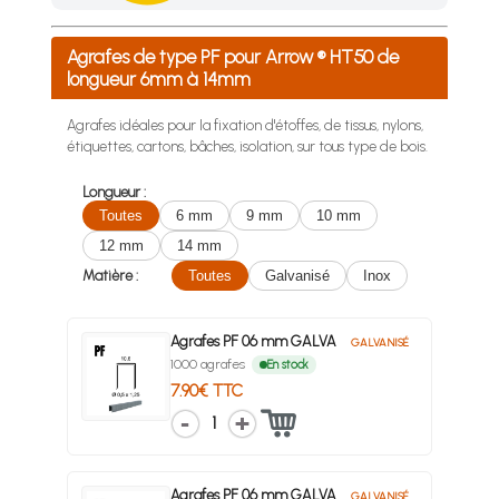
Achetez 4 sachets ou boîtes d'agrafes ou de pointes et nous 
Agrafes de type PF pour Arrow ® HT50 de
longueur 6mm à 14mm
Agrafes idéales pour la fixation d'étoffes, de tissus, nylons,
étiquettes, cartons, bâches, isolation, sur tous type de bois.
Longueur :
Toutes
6 mm
9 mm
10 mm
12 mm
14 mm
Matière :
Toutes
Galvanisé
Inox
Agrafes PF 06 mm GALVA
GALVANISÉ
1000 agrafes
En stock
7.90€ TTC
1
Agrafes PF 06 mm GALVA
GALVANISÉ