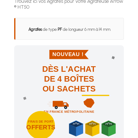
Trouvez ici vos Agrafes pour votre Agrafeuse Arrow
® HT50
Agrafes
de type
PF
de longueur 6 mm à 14 mm.
NOUVEAU !
DÈS L'ACHAT
DE 4 BOÎTES
OU SACHETS
EN FRANCE MÉTROPOLITAINE
FRAIS DE PORT
OFFERTS