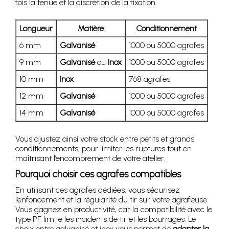
fois la tenue et la discrétion de la fixation.
Longueur
Matière
Conditionnement
6 mm
Galvanisé
1000 ou 5000 agrafes
9 mm
Galvanisé
ou
Inox
1000 ou 5000 agrafes
10 mm
Inox
768 agrafes
12 mm
Galvanisé
1000 ou 5000 agrafes
14 mm
Galvanisé
1000 ou 5000 agrafes
Vous ajustez ainsi votre stock entre petits et grands
conditionnements, pour limiter les ruptures tout en
maîtrisant l’encombrement de votre atelier.
Pourquoi choisir ces agrafes compatibles
En utilisant ces agrafes dédiées, vous sécurisez
l’enfoncement et la régularité du tir sur votre agrafeuse.
Vous gagnez en productivité, car la compatibilité avec le
type PF limite les incidents de tir et les bourrages. Le
choix entre galvanisé et inox vous permet de
adapter la