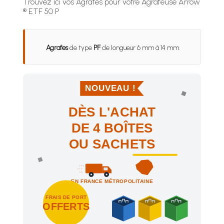
Trouvez ici vos Agrafes pour votre Agrafeuse Arrow
® ETF 50 P
Agrafes
de type
PF
de longueur 6 mm à 14 mm.
NOUVEAU !
DÈS L'ACHAT
DE 4 BOÎTES
OU SACHETS
EN FRANCE MÉTROPOLITAINE
FRAIS DE PORT
OFFERTS