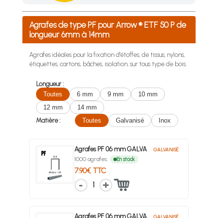
Achetez 4 sachets ou boîtes d'agrafes ou de pointes et nous 
Agrafes de type PF pour Arrow ® ETF 50 P de
longueur 6mm à 14mm
Agrafes idéales pour la fixation d'étoffes, de tissus, nylons,
étiquettes, cartons, bâches, isolation, sur tous type de bois.
Longueur :
Toutes
6 mm
9 mm
10 mm
12 mm
14 mm
Matière :
Toutes
Galvanisé
Inox
Agrafes PF 06 mm GALVA
GALVANISÉ
1000 agrafes
En stock
7.90€ TTC
1
Agrafes PF 06 mm GALVA
GALVANISÉ