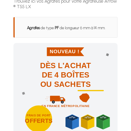
Trouvez ici vos Agrafes pour votre Agrafeuse Arrow
® T55 LX
Agrafes
de type
PF
de longueur 6 mm à 14 mm.
NOUVEAU !
DÈS L'ACHAT
DE 4 BOÎTES
OU SACHETS
EN FRANCE MÉTROPOLITAINE
FRAIS DE PORT
OFFERTS