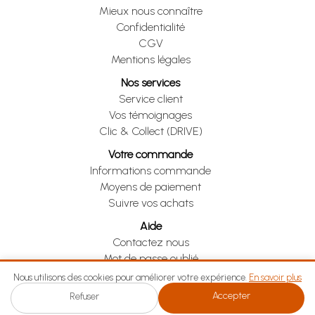
Mieux nous connaître
Confidentialité
CGV
Mentions légales
Nos services
Service client
Vos témoignages
Clic & Collect (DRIVE)
Votre commande
Informations commande
Moyens de paiement
Suivre vos achats
Aide
Contactez nous
Mot de passe oublié
Je me rétracte
Nous utilisons des cookies pour améliorer votre expérience.
En savoir plus
Accepter
Refuser
Je me rétracte