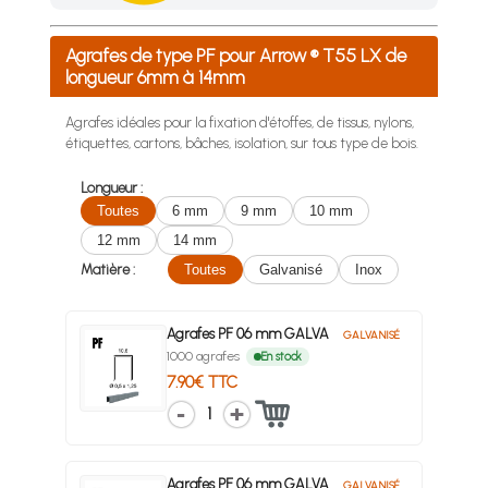
Achetez 4 sachets ou boîtes d'agrafes ou de pointes et nous 
Agrafes de type PF pour Arrow ® T55 LX de
longueur 6mm à 14mm
Agrafes idéales pour la fixation d'étoffes, de tissus, nylons,
étiquettes, cartons, bâches, isolation, sur tous type de bois.
Longueur :
Toutes
6 mm
9 mm
10 mm
12 mm
14 mm
Matière :
Toutes
Galvanisé
Inox
Agrafes PF 06 mm GALVA
GALVANISÉ
1000 agrafes
En stock
7.90€ TTC
1
Agrafes PF 06 mm GALVA
GALVANISÉ