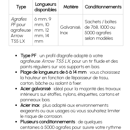
Longueurs
Type
Matière
Conditionnements
disponibles
Agrafes
6 mm, 9
Sachets / boîtes
PF
pour
mm, 10
Galvanisé,
de 768, 1000 ou
agrafeuse
mm, 12
Inox
5000 agrafes
Arrow
mm, 14
selon modèles
T55 LX
mm
Type PF
: un profil d’agrafe adapté à votre
agrafeuse
Arrow T55 LX
, pour un tir fluide et des
points réguliers sur vos supports en bois.
Plage de longueurs de 6 à 14 mm
: vous choisissez
la hauteur en fonction de l’épaisseur de tissu,
carton, bâche ou isolant à fixer.
Acier galvanisé
: idéal pour la majorité des travaux
intérieurs sur étoffes, nylons, étiquettes, cartons et
panneaux bois.
Acier inox
: plus adapté aux environnements
exigeants ou aux usages où vous souhaitez limiter
le risque de corrosion.
Plusieurs conditionnements
: de quelques
centaines à 5000 agrafes pour suivre votre rythme