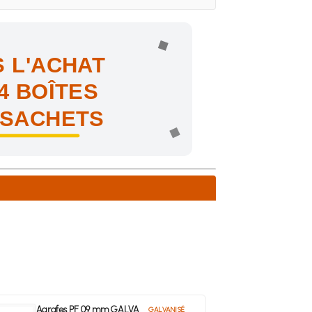
 L'ACHAT
4 BOÎTES
 SACHETS
ne !
Agrafes PF 09 mm GALVA
GALVANISÉ