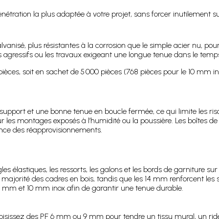
ration la plus adaptée à votre projet, sans forcer inutilement sur
lvanisé, plus résistantes à la corrosion que le simple acier nu, po
s agressifs ou les travaux exigeant une longue tenue dans le temp
ièces, soit en sachet de 5 000 pièces (768 pièces pour le 10 mm in
support et une bonne tenue en boucle fermée, ce qui limite les r
sur les montages exposés à l’humidité ou la poussière. Les boîtes de
quence des réapprovisionnements.
gles élastiques, les ressorts, les galons et les bords de garniture su
jorité des cadres en bois, tandis que les 14 mm renforcent les st
9 mm et 10 mm inox afin de garantir une tenue durable.
oisissez des PF 6 mm ou 9 mm pour tendre un tissu mural, un rid