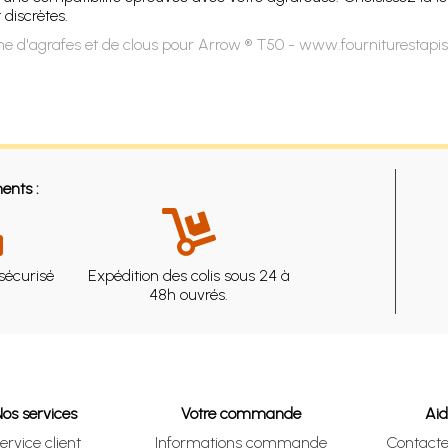
 discrètes.
e d'agrafes et de clous pour Arrow ® T50 - www.fourniturestapi
ents :
sécurisé
Expédition des colis sous 24 à
48h ouvrés.
Nos services
Votre commande
Ai
ervice client
Informations commande
Contact