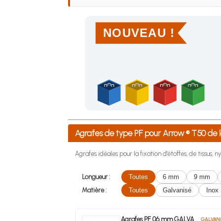
NOUVEAU !
Achetez 4 sachets ou boîtes d'agrafes ou de po
Agrafes de type PF pour Arrow ® T50 d
Agrafes idéales pour la fixation d'étoffes, de tissus, ny
Longueur :
Toutes
6 mm
9 mm
Matière :
Toutes
Galvanisé
Inox
Agrafes PF 06 mm GALVA
GALVANI