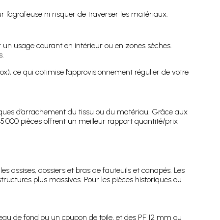
 l’agrafeuse ni risquer de traverser les matériaux.
ur un usage courant en intérieur ou en zones sèches.
s.
ox), ce qui optimise l’approvisionnement régulier de votre
isques d’arrachement du tissu ou du matériau. Grâce aux
 5 000 pièces offrent un meilleur rapport quantité/prix
r les assises, dossiers et bras de fauteuils et canapés. Les
ructures plus massives. Pour les pièces historiques ou
eau de fond ou un coupon de toile, et des PF 12 mm ou