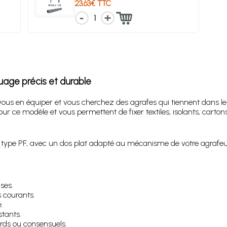
23.63€ TTC
1
uage précis et durable
ous en équiper et vous cherchez des agrafes qui tiennent dans le 
r ce modèle et vous permettent de fixer textiles, isolants, cartons
 type PF, avec un dos plat adapté au mécanisme de votre agrafeus
ses.
s courants.
.
stants.
ds ou consensuels.