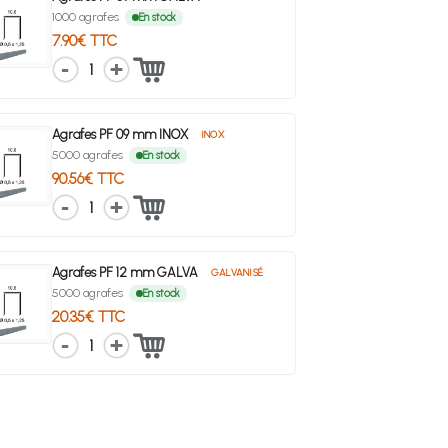
1000 agrafes
En stock
7.90€ TTC
1
Agrafes PF 09 mm INOX
INOX
5000 agrafes
En stock
90.56€ TTC
1
Agrafes PF 12 mm GALVA
GALVANISÉ
5000 agrafes
En stock
20.35€ TTC
1