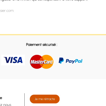
ssier.com
Paiement sécurisé :
de
Je me rétracte
ez nous