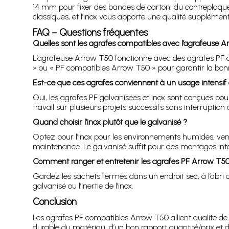
14 mm pour fixer des bandes de carton, du contreplaqué 
classiques, et l’inox vous apporte une qualité suppléme
FAQ – Questions fréquentes
Quelles sont les agrafes compatibles avec l’agrafeuse 
L’agrafeuse Arrow T50 fonctionne avec des agrafes PF de
» ou « PF compatibles Arrow T50 » pour garantir la bo
Est-ce que ces agrafes conviennent à un usage intensif d
Oui, les agrafes PF galvanisées et inox sont conçues pour 
travail sur plusieurs projets successifs sans interruption 
Quand choisir l’inox plutôt que le galvanisé ?
Optez pour l’inox pour les environnements humides, venti
maintenance. Le galvanisé suffit pour des montages int
Comment ranger et entretenir les agrafes PF Arrow T50
Gardez les sachets fermés dans un endroit sec, à l’abri d
galvanisé ou l’inertie de l’inox.
Conclusion
Les agrafes PF compatibles Arrow T50 allient qualité de 
durable du matériau, d’un bon rapport quantité/prix et d