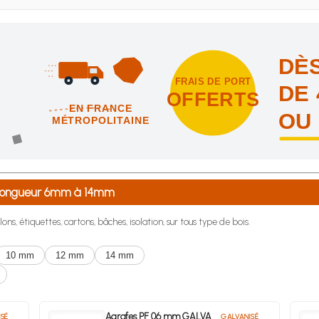
DÈS
FRAIS DE PORT
DE 
OFFERTS
EN FRANCE
OU
MÉTROPOLITAINE
intes et nous vous offrons les frais de port en France métropolitai
e longueur 6mm à 14mm
lons, étiquettes, cartons, bâches, isolation, sur tous type de bois.
10 mm
12 mm
14 mm
Agrafes PF 06 mm GALVA
SÉ
GALVANISÉ