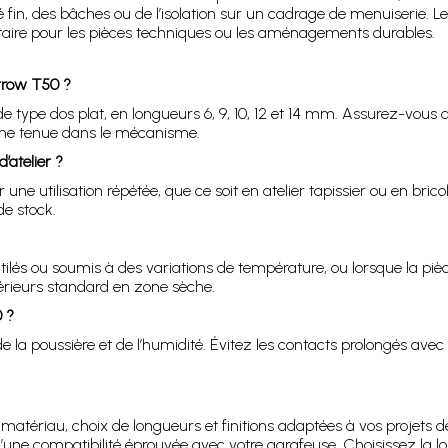
fin, des bâches ou de l’isolation sur un cadrage de menuiserie. Le
ntaire pour les pièces techniques ou les aménagements durables.
Arrow T50 ?
 type dos plat, en longueurs 6, 9, 10, 12 et 14 mm. Assurez-vous
nne tenue dans le mécanisme.
’atelier ?
une utilisation répétée, que ce soit en atelier tapissier ou en brico
de stock.
lés ou soumis à des variations de température, ou lorsque la pièc
érieurs standard en zone sèche.
 ?
e la poussière et de l’humidité. Évitez les contacts prolongés avec 
matériau, choix de longueurs et finitions adaptées à vos projets de
’une compatibilité éprouvée avec votre agrafeuse. Choisissez la lon