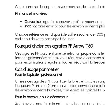
Cette gamme de longueurs vous permet de choisir la pénét
Finitions et matières
Galvanisé
: agrafes recouvertes d’un traitement ga
Inox
: agrafes en inox pour les environnements plu
Chaque référence est disponible soit en sachet de 1 000 p
atelier ou de votre bricolage fréquent.
Pourquoi choisir ces agrafes PF Arrow T50
Ces agrafes PF assurent une pénétration propre dans le 
finitions galvanisées et inox, vous réduisez la corrosion 
pour les utilisateurs réguliers, tout en réduisant la fré
Cas d’usage par métier
Pour le tapissier professionnel
Utilisez ces agrafes PF pour fixer la toile de fond, les san
longueurs 9 mm et 12 mm galvanisées conviennent à la ma
les environnements humides, privilégiez les agrafes PF 
Pour le bricoleur ou le décorateur
Adaptez vos agrafes à la nature de chaque support : ch