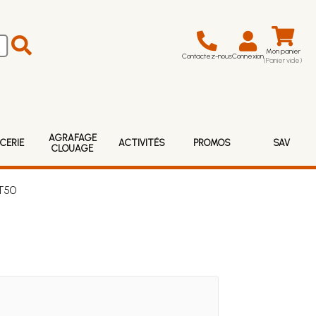
Mon panier
Contactez-nous
Connexion
(Panier vide)
AGRAFAGE
CERIE
ACTIVITÉS
PROMOS
SAV
CLOUAGE
 T50