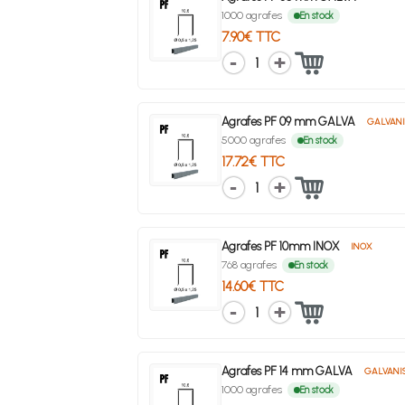
1000 agrafes
En stock
7.90€ TTC
1
Agrafes PF 09 mm GALVA
GALVANI
5000 agrafes
En stock
17.72€ TTC
1
Agrafes PF 10mm INOX
INOX
768 agrafes
En stock
14.60€ TTC
1
Agrafes PF 14 mm GALVA
GALVANI
1000 agrafes
En stock