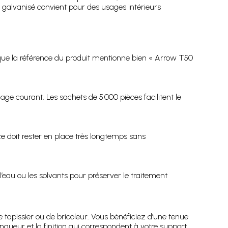
 galvanisé convient pour des usages intérieurs
 que la référence du produit mentionne bien « Arrow T50
lage courant. Les sachets de 5 000 pièces facilitent le
e doit rester en place très longtemps sans
l’eau ou les solvants pour préserver le traitement
 tapissier ou de bricoleur. Vous bénéficiez d’une tenue
gueur et la finition qui correspondent à votre support,