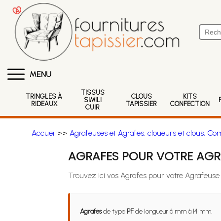
MENU
TISSUS
TRINGLES À
CLOUS
KITS
SIMILI
RIDEAUX
TAPISSIER
CONFECTION
CUIR
Accueil
>>
Agrafeuses et Agrafes, cloueurs et clous, Co
AGRAFES POUR VOTRE AGR
Trouvez ici vos Agrafes pour votre Agrafeus
Agrafes
de type
PF
de longueur 6 mm à 14 mm.