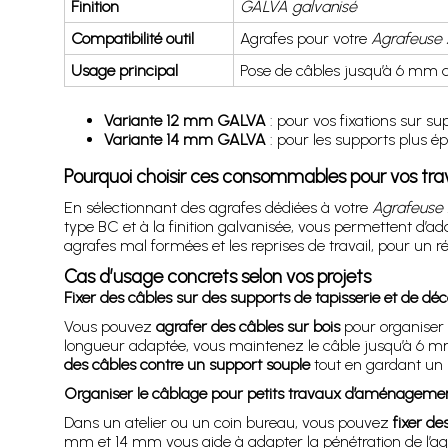
Finition
GALVA galvanisé
Compatibilité outil
Agrafes pour votre
Agrafeuse
Usage principal
Pose de câbles jusqu’à 6 mm 
Variante 12 mm GALVA
: pour vos fixations sur su
Variante 14 mm GALVA
: pour les supports plus é
Pourquoi choisir ces consommables pour vos tra
En sélectionnant des agrafes dédiées à votre
Agrafeuse
type BC et à la finition galvanisée, vous permettent d’ad
agrafes mal formées et les reprises de travail, pour un ré
Cas d’usage concrets selon vos projets
Fixer des câbles sur des supports de tapisserie et de déc
Vous pouvez
agrafer des câbles sur bois
pour organiser 
longueur adaptée, vous maintenez le câble jusqu’à 6 mm
des câbles contre un support souple
tout en gardant un r
Organiser le câblage pour petits travaux d’aménageme
Dans un atelier ou un coin bureau, vous pouvez
fixer de
mm et 14 mm vous aide à adapter la pénétration de l’agr