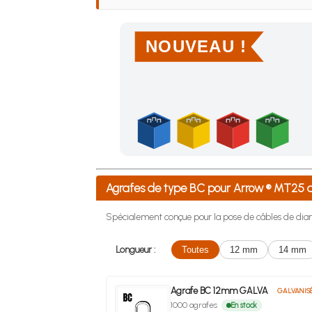
NOUVEAU !
Achetez 4 sachets ou boîtes d'agrafes ou de po
Agrafes de type BC pour Arrow ® MT25
Spécialement conçue pour la pose de câbles de diam
Longueur :
Toutes
12 mm
14 mm
Agrafe BC 12mm GALVA
GALVANIS
1000 agrafes
En stock