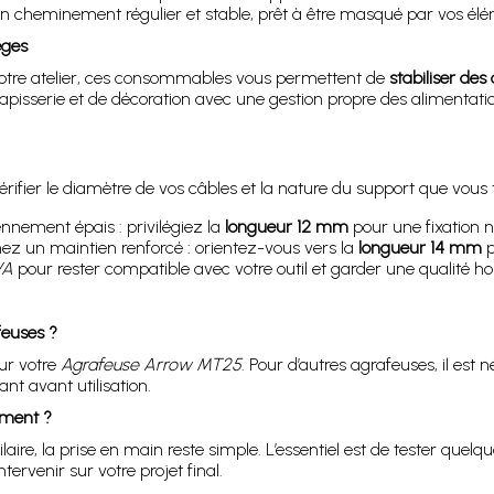
 cheminement régulier et stable, prêt à être masqué par vos élém
èges
tre atelier, ces consommables vous permettent de
stabiliser des
tapisserie et de décoration avec une gestion propre des alimentation
fier le diamètre de vos câbles et la nature du support que vous tr
nnement épais : privilégiez la
longueur 12 mm
pour une fixation n
hez un maintien renforcé : orientez-vous vers la
longueur 14 mm
p
VA
pour rester compatible avec votre outil et garder une qualité h
feuses ?
ur votre
Agrafeuse Arrow MT25
. Pour d’autres agrafeuses, il est 
t avant utilisation.
tement ?
aire, la prise en main reste simple. L’essentiel est de tester quelq
ervenir sur votre projet final.