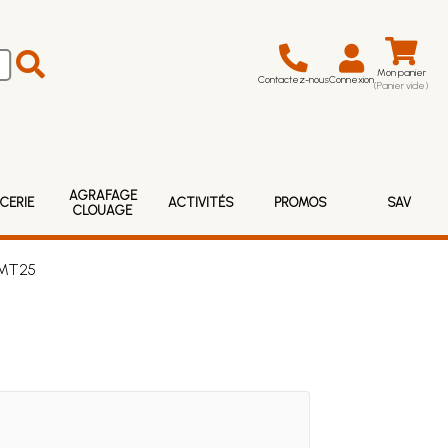
Mon panier
Contactez-nous
Connexion
(Panier vide)
AGRAFAGE
CERIE
ACTIVITÉS
PROMOS
SAV
CLOUAGE
 MT25