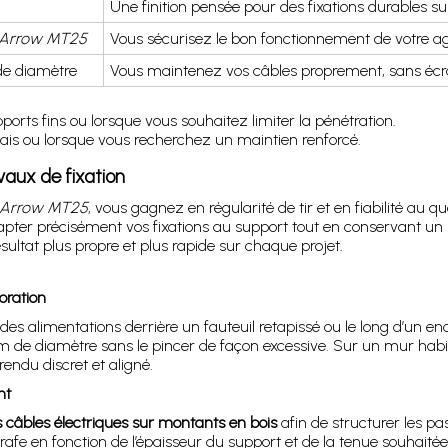
Une finition pensée pour des fixations durables sur
 Arrow MT25
Vous sécurisez le bon fonctionnement de votre 
de diamètre
Vous maintenez vos câbles proprement, sans écr
pports fins ou lorsque vous souhaitez limiter la pénétration.
pais ou lorsque vous recherchez un maintien renforcé.
vaux de fixation
 Arrow MT25
, vous gagnez en régularité de tir et en fiabilité au
apter précisément vos fixations au support tout en conservant un sto
sultat plus propre et plus rapide sur chaque projet.
oration
des alimentations derrière un fauteuil retapissé ou le long d’un e
 de diamètre sans le pincer de façon excessive. Sur un mur habi
endu discret et aligné.
nt
s câbles électriques sur montants en bois
afin de structurer les pas
afe en fonction de l’épaisseur du support et de la tenue souhait