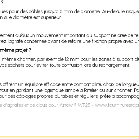
 ?
pour des câbles jusqu’à 6 mm de diamètre. Au-delà, le risque es
n si le diamètre est supérieur.
ièrement qu’aucun mouvement important du support ne crée de tens
rez l’agrafe concernée avant de refaire une fixation propre avec u
 même projet ?
 un même chantier, par exemple 12 mm pour les zones à support pl
vos sachets pour éviter toute confusion lors du rechargement.
 offrent un équilibre efficace entre compatibilité, choix de longueur
t en gardant une logistique simple à l’atelier ou sur chantier. Pou
ur des câblages propres, durables et réguliers, prête à accompagn
e d'agrafes et de clous pour Arrow ® MT25 - www.fourniturestapi