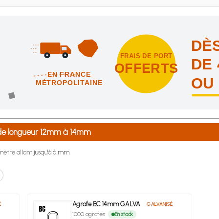
DÈS
FRAIS DE PORT
DE 
OFFERTS
EN FRANCE
OU
MÉTROPOLITAINE
intes et nous vous offrons les frais de port en France métropolitai
 de longueur 12mm à 14mm
ètre allant jusqu'à 6 mm.
Agrafe BC 14mm GALVA
É
GALVANISÉ
1000 agrafes
En stock