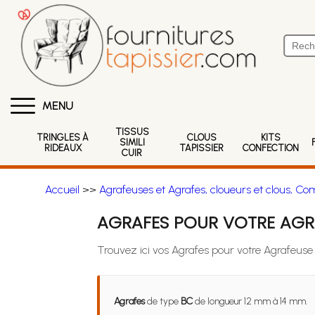
MENU
TISSUS
TRINGLES À
CLOUS
KITS
SIMILI
RIDEAUX
TAPISSIER
CONFECTION
CUIR
Accueil
>>
Agrafeuses et Agrafes, cloueurs et clous, Co
AGRAFES POUR VOTRE AGR
Trouvez ici vos Agrafes pour votre Agrafeus
Agrafes
de type
BC
de longueur 12 mm à 14 mm.