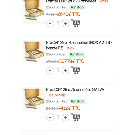
Pointes D34° 28 x 70 annelées
ACIER
2200 pointes
En stock
68.40€ TTC
94.25 €
1
Ptes 34° 28 x 70 annelées INOX A2 TB -
bande P.E.
INOX
2200 pièces
En stock
507.78€ TTC
699.60 €
1
Ptes D34° 28 x 75 annelées GALVA
GALVANISÉ
2200 pointes
En stock
94.66€ TTC
130.42 €
1