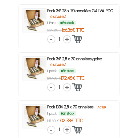
Pack 34° 28 x 70 annelées GALVA PDC
GALVANISÉ
1 Pack
En stock
166.36€ TTC
229.20 €
1
Pack 34° 2,8 x 70 annelées galva
GALVANISÉ
1 pack
En stock
172.45€ TTC
237.60 €
1
Pack D34 2,8 x 70 annelées
ACIER
1 pack
En stock
102.78€ TTC
141.60 €
1