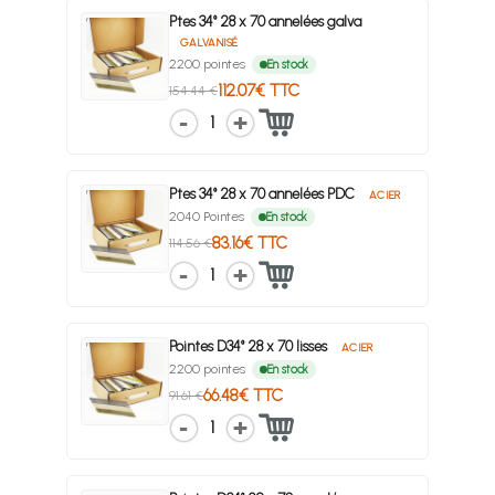
Ptes 34° 28 x 70 annelées galva
GALVANISÉ
2200 pointes
En stock
112.07€ TTC
154.44 €
1
Ptes 34° 28 x 70 annelées PDC
ACIER
2040 Pointes
En stock
83.16€ TTC
114.56 €
1
Pointes D34° 28 x 70 lisses
ACIER
2200 pointes
En stock
66.48€ TTC
91.61 €
1