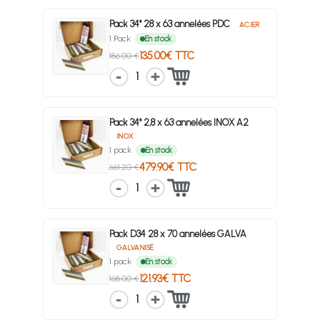
Pack 34° 28 x 63 annelées PDC
ACIER
1 Pack
En stock
135.00€ TTC
186.00 €
1
Pack 34° 2,8 x 63 annelées INOX A2
INOX
1 pack
En stock
479.90€ TTC
661.20 €
1
Pack D34 28 x 70 annelées GALVA
GALVANISÉ
1 pack
En stock
121.93€ TTC
168.00 €
1