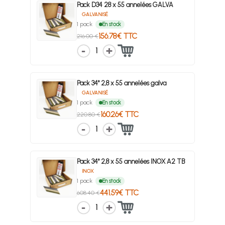
Pack D34 28 x 55 annelées GALVA
GALVANISÉ
1 pack
En stock
156.78€ TTC
216.00 €
1
Pack 34° 2,8 x 55 annelées galva
GALVANISÉ
1 pack
En stock
160.26€ TTC
220.80 €
1
Pack 34° 2,8 x 55 annelées INOX A2 TB
INOX
1 pack
En stock
441.59€ TTC
608.40 €
1