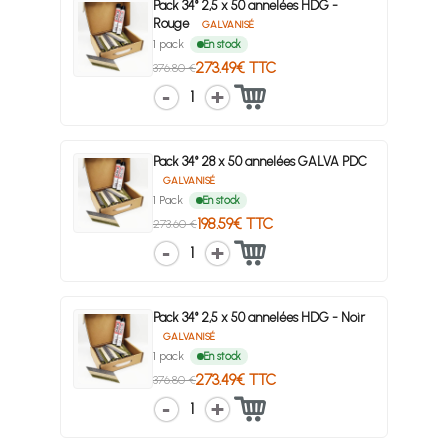
Pack 34° 2,5 x 50 annelées HDG -
Rouge
GALVANISÉ
1 pack
En stock
273.49€ TTC
376.80 €
1
Pack 34° 28 x 50 annelées GALVA PDC
GALVANISÉ
1 Pack
En stock
198.59€ TTC
273.60 €
1
Pack 34° 2,5 x 50 annelées HDG - Noir
GALVANISÉ
1 pack
En stock
273.49€ TTC
376.80 €
1