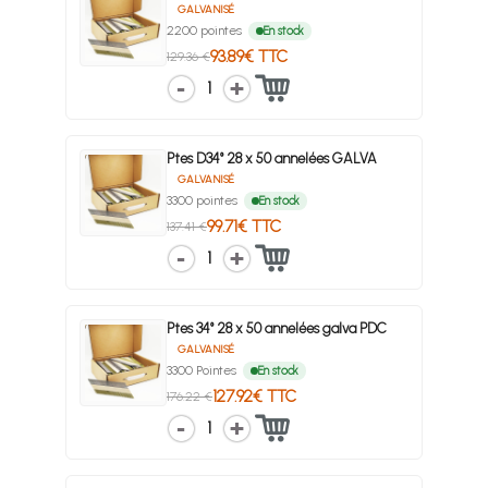
GALVANISÉ
2200 pointes
En stock
93.89€ TTC
129.36 €
1
Ptes D34° 28 x 50 annelées GALVA
GALVANISÉ
3300 pointes
En stock
99.71€ TTC
137.41 €
1
Ptes 34° 28 x 50 annelées galva PDC
GALVANISÉ
3300 Pointes
En stock
127.92€ TTC
176.22 €
1