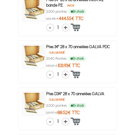
bande P.E.
INOX
2200 pointes
En stock
444.55€ TTC
612.48 €
1
Ptes 34° 28 x 70 annelées GALVA PDC
GALVANISÉ
2040 Pointes
En stock
103.93€ TTC
143.21 €
1
Ptes D34° 28 x 70 annelées GALVA
GALVANISÉ
2200 pointes
En stock
88.52€ TTC
121.97 €
1