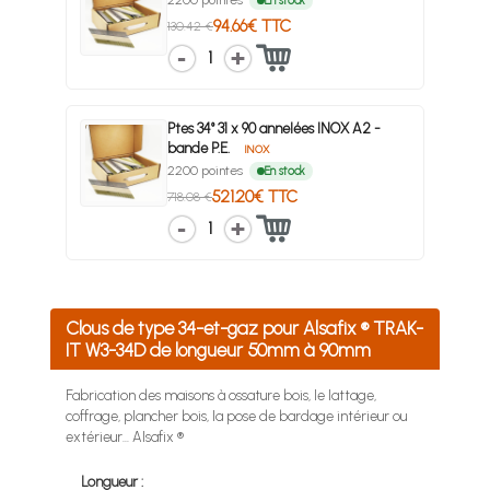
2200 pointes
En stock
94.66€ TTC
130.42 €
1
Ptes 34° 31 x 90 annelées INOX A2 -
bande P.E.
INOX
2200 pointes
En stock
521.20€ TTC
718.08 €
1
Clous de type 34-et-gaz pour Alsafix ® TRAK-
IT W3-34D de longueur 50mm à 90mm
Fabrication des maisons à ossature bois, le lattage,
coffrage, plancher bois, la pose de bardage intérieur ou
extérieur... Alsafix ®
Longueur :