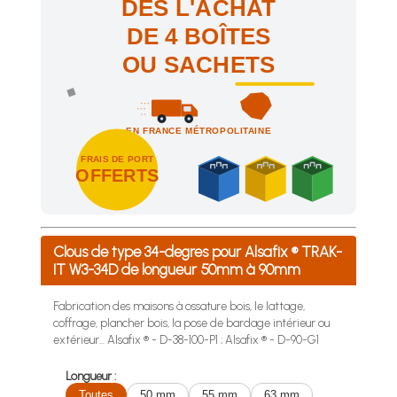
DÈS L'ACHAT
DE 4 BOÎTES
OU SACHETS
EN FRANCE MÉTROPOLITAINE
FRAIS DE PORT
OFFERTS
Achetez 4 sachets ou boîtes d'agrafes ou de pointes et nous 
Clous de type 34-degres pour Alsafix ® TRAK-
IT W3-34D de longueur 50mm à 90mm
Fabrication des maisons à ossature bois, le lattage,
coffrage, plancher bois, la pose de bardage intérieur ou
extérieur... Alsafix ® - D-38-100-P1 ; Alsafix ® - D-90-G1
Longueur :
Toutes
50 mm
55 mm
63 mm