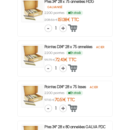
Ptes 34° 28 x 75 annelées HDG
GALVANISÉ
2200 pointes
En stock
151.38€ TTC
208.56 €
1
Pointes D34° 28 x 75 annelées
ACIER
2200 pointes
En stock
72.43€ TTC
99.79 €
1
Pointes D34° 28 x 75 lisses
ACIER
2200 pointes
En stock
70.51€ TTC
97.15 €
1
Ptes 34° 28 x 80 annelées GALVA PDC