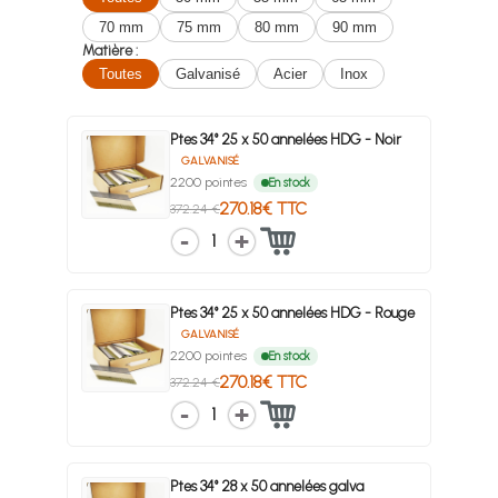
70 mm
75 mm
80 mm
90 mm
Matière :
Toutes
Galvanisé
Acier
Inox
Ptes 34° 25 x 50 annelées HDG - Noir
GALVANISÉ
2200 pointes
En stock
270.18€ TTC
372.24 €
1
Ptes 34° 25 x 50 annelées HDG - Rouge
GALVANISÉ
2200 pointes
En stock
270.18€ TTC
372.24 €
1
Ptes 34° 28 x 50 annelées galva