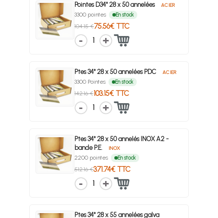
Pointes D34° 28 x 50 annelées
ACIER
3300 pointes
En stock
75.56€ TTC
104.15 €
1
Ptes 34° 28 x 50 annelées PDC
ACIER
3300 Pointes
En stock
103.15€ TTC
142.16 €
1
Ptes 34° 28 x 50 annelés INOX A2 -
bande P.E.
INOX
2200 pointes
En stock
371.74€ TTC
512.16 €
1
Ptes 34° 28 x 55 annelées galva