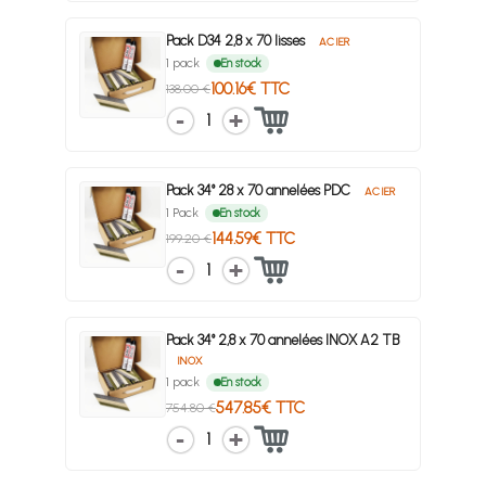
Pack D34 2,8 x 70 lisses
ACIER
1 pack
En stock
100.16€ TTC
138.00 €
1
Pack 34° 28 x 70 annelées PDC
ACIER
1 Pack
En stock
144.59€ TTC
199.20 €
1
Pack 34° 2,8 x 70 annelées INOX A2 TB
INOX
1 pack
En stock
547.85€ TTC
754.80 €
1