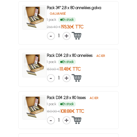
Pack 34° 2,8 x 80 annelées galva
GALVANISÉ
1 pack
En stock
193.36€ TTC
266.40 €
1
Pack D34 2,8 x 80 annelées
ACIER
1 pack
En stock
111.48€ TTC
153.60 €
1
Pack D34 2,8 x 80 lisses
ACIER
1 pack
En stock
108.88€ TTC
150.00 €
1