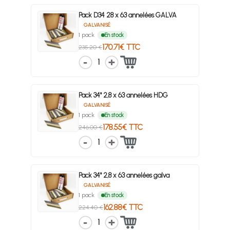
Pack D34 28 x 63 annelées GALVA
GALVANISÉ
1 pack
En stock
170.71€ TTC
235.20 €
1
Pack 34° 2,8 x 63 annelées HDG
GALVANISÉ
1 pack
En stock
178.55€ TTC
246.00 €
1
Pack 34° 2,8 x 63 annelées galva
GALVANISÉ
1 pack
En stock
162.88€ TTC
224.40 €
1