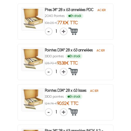
Ptes 34° 28 x 63 annelées PDC
ACIER
2040 Pointes
En stock
77.10€ TTC
106.25 €
1
Pointes D34° 28 x 63 annelées
ACIER
3300 pointes
En stock
93.38€ TTC
128.70 €
1
Pointes D34° 28 x 63 lisses
ACIER
3300 pointes
En stock
90.52€ TTC
124.74 €
1
Ptes 34° 28 x 63 annelées INOX A2 -