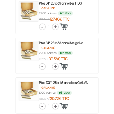
Ptes 34° 28 x 63 annelées HDG
GALVANISÉ
2200 pointes
En stock
127.40€ TTC
175.56 €
1
Ptes 34° 28 x 63 annelées galva
GALVANISÉ
2200 pointes
En stock
101.56€ TTC
139.92 €
1
Ptes D34° 28 x 63 annelées GALVA
GALVANISÉ
3300 pointes
En stock
120.72€ TTC
166.32 €
1