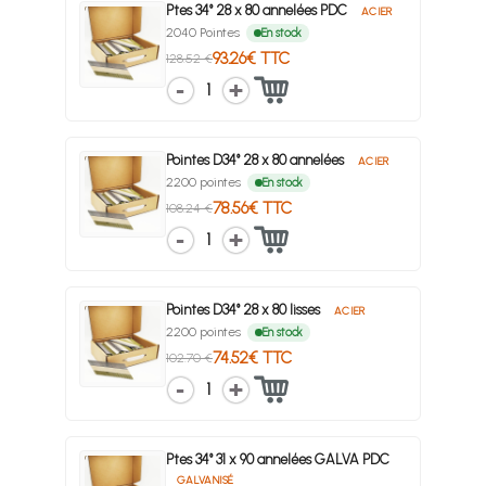
Ptes 34° 28 x 80 annelées PDC
ACIER
2040 Pointes
En stock
93.26€ TTC
128.52 €
1
Pointes D34° 28 x 80 annelées
ACIER
2200 pointes
En stock
78.56€ TTC
108.24 €
1
Pointes D34° 28 x 80 lisses
ACIER
2200 pointes
En stock
74.52€ TTC
102.70 €
1
Ptes 34° 31 x 90 annelées GALVA PDC
GALVANISÉ