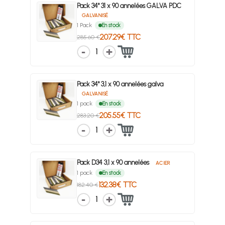
Pack 34° 31 x 90 annelées GALVA PDC
GALVANISÉ
1 Pack
En stock
207.29€ TTC
285.60 €
1
Pack 34° 3,1 x 90 annelées galva
GALVANISÉ
1 pack
En stock
205.55€ TTC
283.20 €
1
Pack D34 3,1 x 90 annelées
ACIER
1 pack
En stock
132.38€ TTC
182.40 €
1