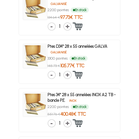
GALVANISÉ
2200 pointes
En stock
97.73€ TTC
134.64 €
1
Ptes D34° 28 x 55 annelées GALVA
GALVANISÉ
3300 pointes
En stock
105.77€ TTC
145.73 €
1
Ptes 34° 28 x 55 annelées INOX A2 TB -
bande P.E.
INOX
2200 pointes
En stock
400.48€ TTC
551.76 €
1