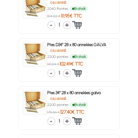
GALVANISÉ
2040 Pointes
En stock
111.95€ TTC
154.22 €
1
Ptes D34° 28 x 80 annelées GALVA
GALVANISÉ
2200 pointes
En stock
102.49€ TTC
141.24 €
1
Ptes 34° 28 x 80 annelées galva
GALVANISÉ
2200 pointes
En stock
127.40€ TTC
175.56 €
1