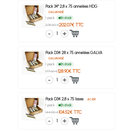
Pack 34° 2,8 x 75 annelées HDG
GALVANISÉ
1 pack
En stock
202.07€ TTC
278.40 €
1
Pack D34 28 x 75 annelées GALVA
GALVANISÉ
1 pack
En stock
128.90€ TTC
177.60 €
1
Pack D34 2,8 x 75 lisses
ACIER
1 pack
En stock
104.52€ TTC
144.00 €
1