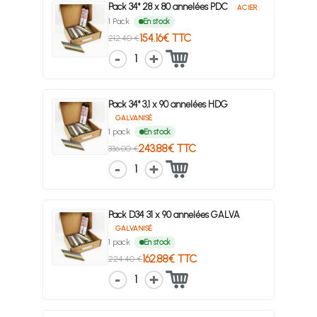
Pack 34° 28 x 80 annelées PDC
ACIER
1 Pack
En stock
154.16€ TTC
212.40 €
1
Pack 34° 3,1 x 90 annelées HDG
GALVANISÉ
1 pack
En stock
243.88€ TTC
336.00 €
1
Pack D34 31 x 90 annelées GALVA
GALVANISÉ
1 pack
En stock
162.88€ TTC
224.40 €
1