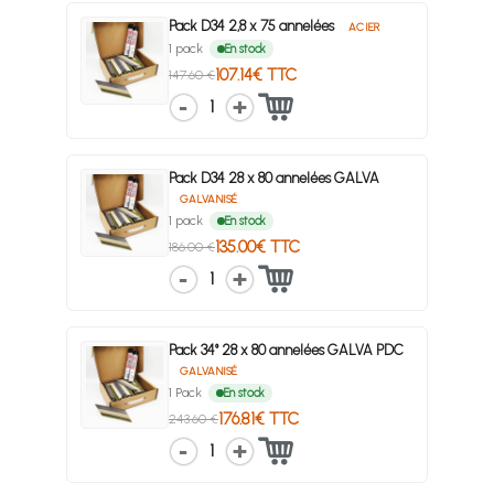
Pack D34 2,8 x 75 annelées
ACIER
1 pack
En stock
107.14€ TTC
147.60 €
1
Pack D34 28 x 80 annelées GALVA
GALVANISÉ
1 pack
En stock
135.00€ TTC
186.00 €
1
Pack 34° 28 x 80 annelées GALVA PDC
GALVANISÉ
1 Pack
En stock
176.81€ TTC
243.60 €
1