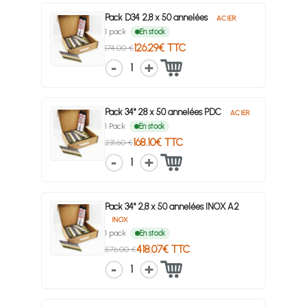
Pack D34 2,8 x 50 annelées
ACIER
1 pack
En stock
126.29€ TTC
174.00 €
1
Pack 34° 28 x 50 annelées PDC
ACIER
1 Pack
En stock
168.10€ TTC
231.60 €
1
Pack 34° 2,8 x 50 annelées INOX A2
INOX
1 pack
En stock
418.07€ TTC
576.00 €
1