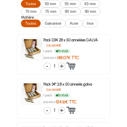
Toutes
50 mm
55 mm
63 mm
70 mm
75 mm
80 mm
90 mm
Matière :
Toutes
Galvanisé
Acier
Inox
Pack D34 28 x 50 annelées GALVA
GALVANISÉ
1 pack
En stock
148.07€ TTC
204.00 €
1
Pack 34° 2,8 x 50 annelés galva
GALVANISÉ
1 pack
En stock
154.16€ TTC
212.40 €
1