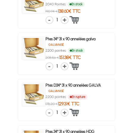
2040 Pointes
En stock
138.60€ TTC
190.94 €
1
Ptes 34° 31 x 90 annelées galva
GALVANISÉ
2200 pointes
En stock
151.38€ TTC
208.56 €
1
Ptes D34° 31 x 90 annelées GALVA
GALVANISÉ
2200 pointes
En rupture
129.31€ TTC
178.20 €
1
Ptes 34° 31 x 90 annelées HDG