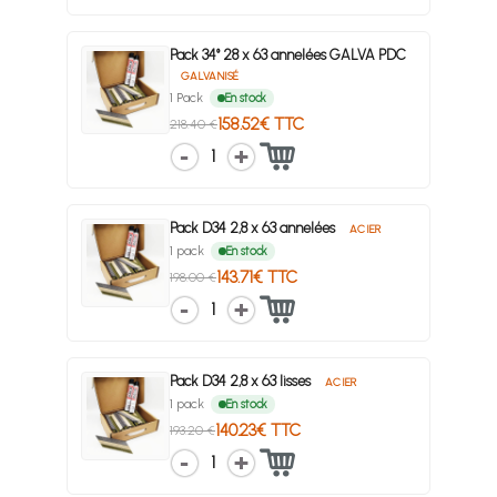
Pack 34° 28 x 63 annelées GALVA PDC
GALVANISÉ
1 Pack
En stock
158.52€ TTC
218.40 €
1
Pack D34 2,8 x 63 annelées
ACIER
1 pack
En stock
143.71€ TTC
198.00 €
1
Pack D34 2,8 x 63 lisses
ACIER
1 pack
En stock
140.23€ TTC
193.20 €
1