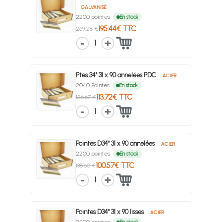
GALVANISÉ
2200 pointes
En stock
195.44€ TTC
269.28 €
1
Ptes 34° 31 x 90 annelées PDC
ACIER
2040 Pointes
En stock
113.72€ TTC
156.67 €
1
Pointes D34° 31 x 90 annelées
ACIER
2200 pointes
En stock
100.57€ TTC
138.60 €
1
Pointes D34° 31 x 90 lisses
ACIER